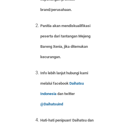
brand/perusahaan.
Panitia akan mendiskualifikasi
peserta dari tantangan Mejeng
Bareng Xenia, jika ditemukan
kecurangan.
Info lebih lanjut hubungi kami
melalui facebook
Daihatsu
Indonesia
dan twitter
@Daihatsuind
Hati-hati penipuan! Daihatsu dan