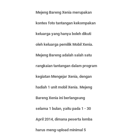
Mejeng Bareng Xenia merupakan
kontes foto tantangan kekompakan
keluarga yang hanya boleh dikuti
oleh keluarga pemilik Mobil Xenia.
Mejeng Bareng adalah salah satu
rangkaian tantangan dalam program
kegiatan Mengejar Xenia, dengan
hadiah 1 unit mobil Xenia. Mejeng
Bareng Xenia ini berlangsung
selama 1 bulan, yaitu pada 1 - 30
April 2014, dimana peserta lomba
harus meng-upload minimal 5