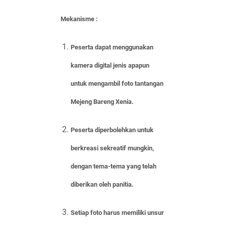
Mekanisme :
Peserta dapat menggunakan
kamera digital jenis apapun
untuk mengambil foto tantangan
Mejeng Bareng Xenia.
Peserta diperbolehkan untuk
berkreasi sekreatif mungkin,
dengan tema-tema yang telah
diberikan oleh panitia.
Setiap foto harus memiliki unsur