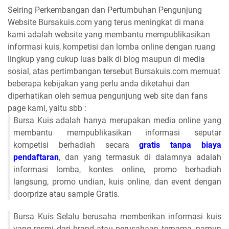
Seiring Perkembangan dan Pertumbuhan Pengunjung
Website Bursakuis.com yang terus meningkat di mana
kami adalah website yang membantu mempublikasikan
informasi kuis, kompetisi dan lomba online dengan ruang
lingkup yang cukup luas baik di blog maupun di media
sosial, atas pertimbangan tersebut Bursakuis.com memuat
beberapa kebijakan yang perlu anda diketahui dan
diperhatikan oleh semua pengunjung web site dan fans
page kami, yaitu sbb :
Bursa Kuis adalah hanya merupakan media online yang
membantu mempublikasikan informasi seputar
kompetisi berhadiah secara
gratis tanpa biaya
pendaftaran
, dan yang termasuk di dalamnya adalah
informasi lomba, kontes online, promo berhadiah
langsung, promo undian, kuis online, dan event dengan
doorprize atau sample Gratis.
Bursa Kuis Selalu berusaha memberikan informasi kuis
yang resmi dari brand atau perusahaan ternama, namun