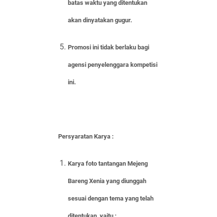
batas waktu yang ditentukan
akan dinyatakan gugur.
Promosi ini tidak berlaku bagi
agensi penyelenggara kompetisi
ini.
Persyaratan Karya :
Karya foto tantangan Mejeng
Bareng Xenia yang diunggah
sesuai dengan tema yang telah
ditentukan, yaitu :