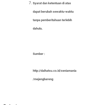
Syarat dan ketentuan di atas
dapat berubah sewaktu-waktu
tanpa pemberitahuan terlebih
dahulu.
Sumber :
http://daihatsu.co.id/xeniamania
/mejengbareng