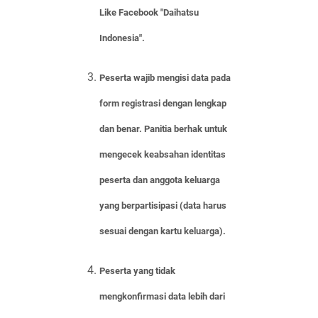
Like Facebook "Daihatsu
Indonesia".
Peserta wajib mengisi data pada
form registrasi dengan lengkap
dan benar. Panitia berhak untuk
mengecek keabsahan identitas
peserta dan anggota keluarga
yang berpartisipasi (data harus
sesuai dengan kartu keluarga).
Peserta yang tidak
mengkonfirmasi data lebih dari