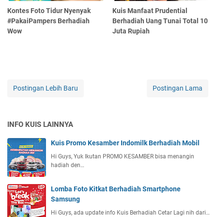
Kontes Foto Tidur Nyenyak
Kuis Manfaat Prudential
#PakaiPampers Berhadiah
Berhadiah Uang Tunai Total 10
Wow
Juta Rupiah
Postingan Lebih Baru
Postingan Lama
INFO KUIS LAINNYA
Kuis Promo Kesamber Indomilk Berhadiah Mobil
Hi Guys, Yuk Ikutan PROMO KESAMBER bisa menangin
hadiah den…
Lomba Foto Kitkat Berhadiah Smartphone
Samsung
Hi Guys, ada update info Kuis Berhadiah Cetar Lagi nih dari…