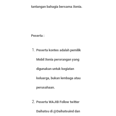
tantangan bahagia bersama Xenia.
Peserta :
Peserta kontes adalah pemilik
Mobil Xenia perorangan yang
digunakan untuk kegiatan
keluarga, bukan lembaga atau
perusahaan.
Peserta WAJIB Follow twitter
Daihatsu di @Daihatsuind dan