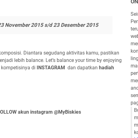
ON
Se
Pen
23 November 2015 s/d 23 Desember 2015
ter
we
mem
kom
komposisi. Diantara segudang aktivitas kamu, pastikan
lin
menjadi lebih balance. Let’s balance your time by enjoying
mau
i kompetisinya di
INSTAGRAM
dan dapatkan
hadiah
per
mem
and
sem
pag
B
OLLOW akun instagram @MyBiskies
m
m
k