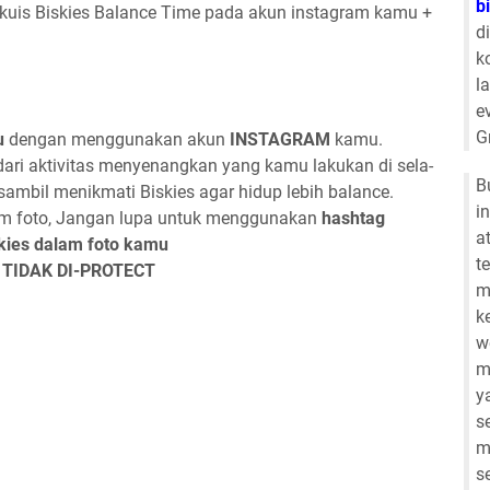
b
kuis Biskies Balance Time pada akun instagram kamu +
d
k
l
e
G
u
dengan menggunakan akun
INSTAGRAM
kamu.
dari aktivitas menyenangkan yang kamu lakukan di sela-
B
sambil menikmati Biskies agar hidup lebih balance.
i
am foto, Jangan lupa untuk menggunakan
hashtag
a
kies dalam foto kamu
t
u TIDAK DI-PROTECT
m
k
w
m
y
s
m
s