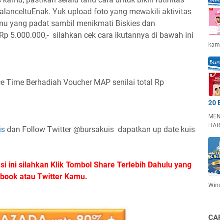
alanceItuEnak‬
. Yuk upload foto yang mewakili aktivitas
amu yang padat sambil menikmati Biskies dan
p 5.000.000,- silahkan cek cara ikutannya di bawah ini
kam
ce Time Berhadiah Voucher MAP senilai total Rp
20 
MEN
HAR
is
dan Follow Twitter @bursakuis dapatkan up date kuis
i ini silahkan Klik Tombol Share Terlebih Dahulu yang
cebook atau Twitter Kamu.
Win
CA