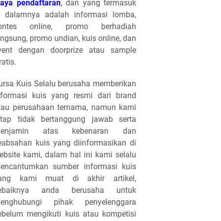
iaya pendaftaran
, dan yang termasuk
i dalamnya adalah informasi lomba,
ontes online, promo berhadiah
angsung, promo undian, kuis online, dan
vent dengan doorprize atau sample
ratis.
ursa Kuis Selalu berusaha memberikan
nformasi kuis yang resmi dari brand
tau perusahaan ternama, namun kami
etap tidak bertanggung jawab serta
enjamin atas kebenaran dan
eabsahan kuis yang diinformasikan di
ebsite kami, dalam hal ini kami selalu
encantumkan sumber informasi kuis
ang kami muat di akhir artikel,
ebaiknya anda berusaha untuk
enghubungi pihak penyelenggara
ebelum mengikuti kuis atau kompetisi