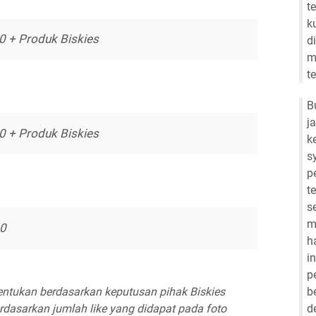
t
k
 + Produk Biskies
d
m
t
B
j
 + Produk Biskies
k
s
p
t
s
m
00
h
i
p
b
ntukan berdasarkan keputusan pihak Biskies
d
rdasarkan jumlah like yang didapat pada foto