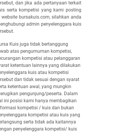
ersebut, dan jika ada pertanyaan terkait
uis serta kompetisi yang kami posting
i website bursakuis.com, silahkan anda
enghubungi admin penyelenggara kuis
ersebut.
ursa Kuis juga tidak bertanggung
awab atas pengumuman kompetisi,
ecurangan kompetisi atau pelanggaran
yarat ketentuan lainnya yang dilakukan
enyelenggara kuis atau kompetisi
ersebut dan tidak sesuai dengan syarat
erta ketentuan awal, yang mungkin
erugikan pengunjung/peserta. Dalam
al ini posisi kami hanya membagikan
nformasi kompetisi / kuis dan bukan
enyelenggara kompetisi atau kuis yang
erlangsung serta tidak ada kaitannya
engan penyelenggara kompetisi/ kuis