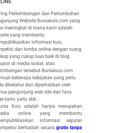
LINE
iring Perkembangan dan Pertumbuhan
gunjung Website Bursakuis.com yang
us meningkat di mana kami adalah
bsite yang membantu
publikasikan informasi kuis,
petisi dan lomba online dengan ruang
gkup yang cukup luas baik di blog
pun di media sosial, atas
timbangan tersebut Bursakuis.com
uat beberapa kebijakan yang perlu
a diketahui dan diperhatikan oleh
ua pengunjung web site dan fans
e kami, yaitu sbb :
ursa Kuis adalah hanya merupakan
edia online yang membantu
empublikasikan informasi seputar
ompetisi berhadiah secara
gratis tanpa