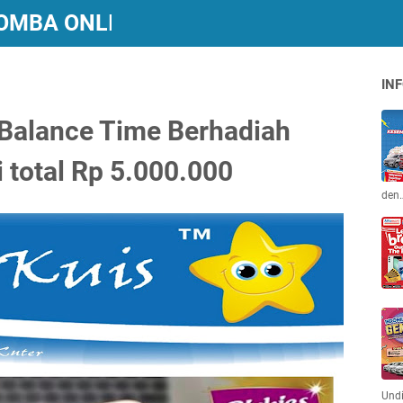
 LOMBA ONLINE BERHADIAH
INF
 Balance Time Berhadiah
 total Rp 5.000.000
den
Und