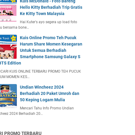
Kuis McDonald - Foto Bareng
Hello Kitty Berhadiah Trip Gratis
Ke Kitty Town Malaysia
Hai Kuter's ayo segera up load foto
u bersama bone…
Kuis Online Promo Teh Pucuk
Harum Share Momen Kesegaran
Untuk Semua Berhadiah
Smartphone Samsung Galaxy S
BTS Edition
CARI KUIS ONLINE TERBARU PROMO TEH PUCUK
UM MOMEN KES…
Undian Wincheez 2024
Berhadiah 20 Paket Umroh dan
50 Keping Logam Mulia
Mencari Tahu Info Promo Undian
cheez 2024 Berhadiah 20…
RI PROMO TERBARU