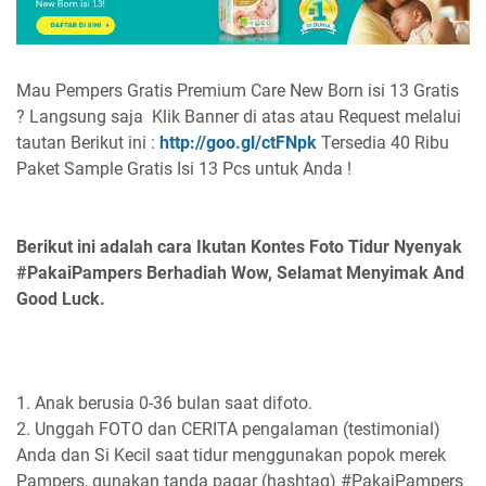
Mau Pempers Gratis Premium Care New Born isi 13 Gratis
? Langsung saja Klik Banner di atas atau Request melalui
tautan Berikut ini :
http://goo.gl/ctFNpk
Tersedia 40 Ribu
Paket Sample Gratis Isi 13 Pcs untuk Anda !
Berikut ini adalah cara Ikutan Kontes Foto Tidur Nyenyak
#PakaiPampers Berhadiah Wow
, Selamat Menyimak And
Good Luck.
1.
Anak berusia 0-36 bulan saat difoto.
2.
Unggah FOTO dan CERITA
pengalaman (testimonial)
Anda dan Si Kecil
saat tidur
menggunakan popok merek
Pampers,
gunakan tanda pagar (
hashtag
)
#PakaiPampers