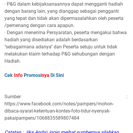
· P&G dalam kebijaksanaannya dapat mengganti hadiah
dengan barang lain, yang dianggap sebagai pengganti
yang tepat dan tidak akan dipermasalahkan oleh peserta
/pemenang dengan cara apapun.
· Dengan menerima Persyaratan, peserta mengakui bahwa
hadiah yang disediakan adalah berdasarkan
"sebagaimana adanya" dan Peserta setuju untuk tidak
melakukan klaim terhadap P&G sehubungan dengan
Hadiah.
Cek
Info
Promosi
nya
Di Sini
Sumber :
https://www.facebook.com/notes/pampers/mohon-
dibaca-syarat-ketentuan-kontes-foto-tidur-nyenyak-
pakaipampers/1068835589807484
Catatan : Jika Anda\ ingin meihat sumbernya silahkan