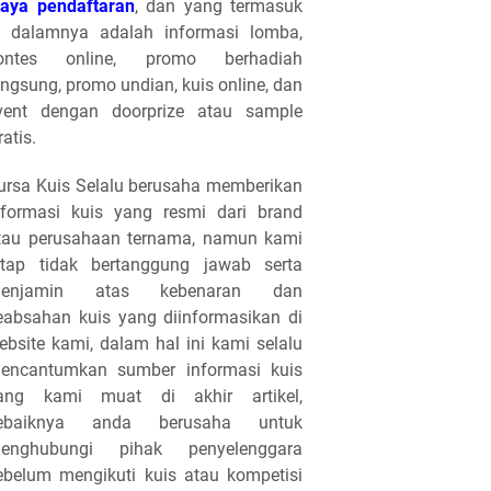
iaya pendaftaran
, dan yang termasuk
i dalamnya adalah informasi lomba,
ontes online, promo berhadiah
angsung, promo undian, kuis online, dan
vent dengan doorprize atau sample
ratis.
ursa Kuis Selalu berusaha memberikan
nformasi kuis yang resmi dari brand
tau perusahaan ternama, namun kami
etap tidak bertanggung jawab serta
enjamin atas kebenaran dan
eabsahan kuis yang diinformasikan di
ebsite kami, dalam hal ini kami selalu
encantumkan sumber informasi kuis
ang kami muat di akhir artikel,
ebaiknya anda berusaha untuk
enghubungi pihak penyelenggara
ebelum mengikuti kuis atau kompetisi