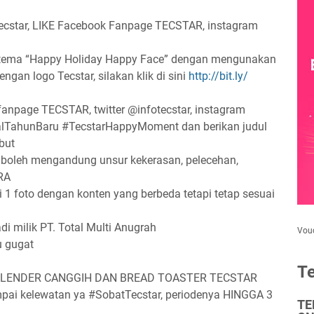
otecstar, LIKE Facebook Fanpage TECSTAR, instagram
an tema “Happy Holiday Happy Face” dengan mengunakan
ngan logo Tecstar, silakan klik di sini
http://bit.ly/
 fanpage TECSTAR, twitter @infotecstar, instagram
alTahunBaru #TecstarHappyMoment dan berikan judul
but
ak boleh mengandung unsur kekerasan, pelecehan,
RA
i 1 foto dengan konten yang berbeda tetapi tetap sesuai
i milik PT. Total Multi Anugrah
Vou
u gugat
Te
an BLENDER CANGGIH DAN BREAD TOASTER TECSTAR
ai kelewatan ya #SobatTecstar, periodenya HINGGA 3
TE