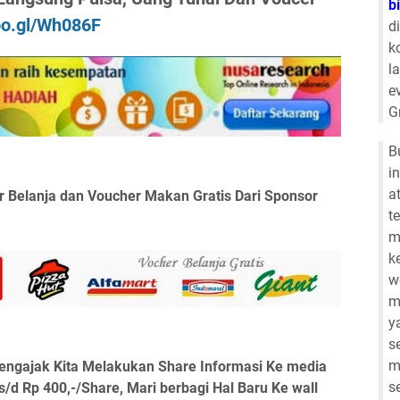
b
goo.gl/Wh086F
d
k
l
e
G
B
i
a
 Belanja dan Voucher Makan Gratis Dari Sponsor
t
m
k
w
m
y
s
m
engajak Kita Melakukan Share Informasi Ke media
s
 s/d Rp 400,-/Share, Mari berbagi Hal Baru Ke wall