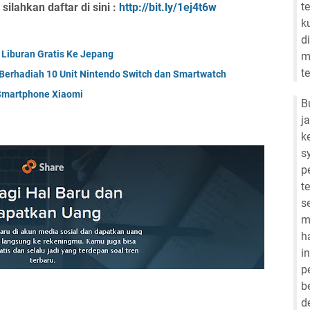
t
lahkan daftar di sini :
http://bit.ly/1ej4t6w
k
d
 Liburan Gratis Ke Jepang
m
t
Berhadiah 10 Unit Nintendo Switch dan Smartwatch
 Smartphone Xiaomi
B
j
k
s
p
t
s
m
h
i
p
b
d