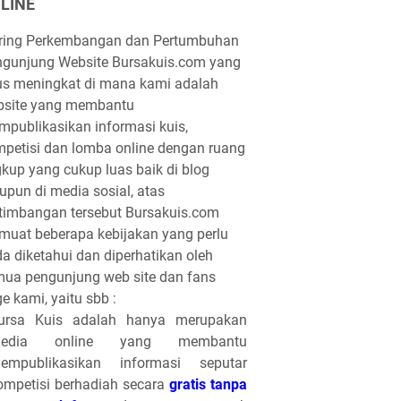
LINE
iring Perkembangan dan Pertumbuhan
gunjung Website Bursakuis.com yang
us meningkat di mana kami adalah
bsite yang membantu
publikasikan informasi kuis,
petisi dan lomba online dengan ruang
gkup yang cukup luas baik di blog
pun di media sosial, atas
timbangan tersebut Bursakuis.com
uat beberapa kebijakan yang perlu
a diketahui dan diperhatikan oleh
ua pengunjung web site dan fans
e kami, yaitu sbb :
ursa Kuis adalah hanya merupakan
edia online yang membantu
empublikasikan informasi seputar
ompetisi berhadiah secara
gratis tanpa