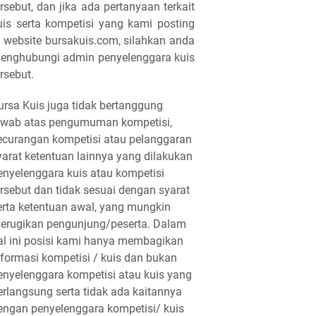
ersebut, dan jika ada pertanyaan terkait
uis serta kompetisi yang kami posting
i website bursakuis.com, silahkan anda
enghubungi admin penyelenggara kuis
ersebut.
ursa Kuis juga tidak bertanggung
awab atas pengumuman kompetisi,
ecurangan kompetisi atau pelanggaran
yarat ketentuan lainnya yang dilakukan
enyelenggara kuis atau kompetisi
ersebut dan tidak sesuai dengan syarat
erta ketentuan awal, yang mungkin
erugikan pengunjung/peserta. Dalam
al ini posisi kami hanya membagikan
nformasi kompetisi / kuis dan bukan
enyelenggara kompetisi atau kuis yang
erlangsung serta tidak ada kaitannya
engan penyelenggara kompetisi/ kuis