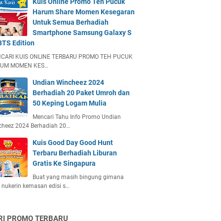
Kuis Online Promo Teh Pucuk
Harum Share Momen Kesegaran
Untuk Semua Berhadiah
Smartphone Samsung Galaxy S
BTS Edition
CARI KUIS ONLINE TERBARU PROMO TEH PUCUK
UM MOMEN KES…
Undian Wincheez 2024
Berhadiah 20 Paket Umroh dan
50 Keping Logam Mulia
Mencari Tahu Info Promo Undian
cheez 2024 Berhadiah 20…
Kuis Good Day Good Hunt
Terbaru Berhadiah Liburan
Gratis Ke Singapura
Buat yang masih bingung gimana
 nukerin kemasan edisi s…
RI PROMO TERBARU