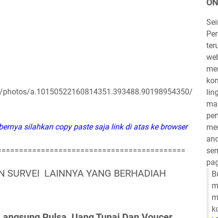
ON
Se
Pen
ter
we
mem
kom
ar/photos/a.10150522160814351.393488.90198954350/
lin
mau
per
ernya silahkan copy paste saja link di atas ke browser
mem
and
===========================================
sem
pag
 SURVEI LAINNYA YANG BERHADIAH
B
m
m
k
h Langsung Pulsa, Uang Tunai Dan Voucer