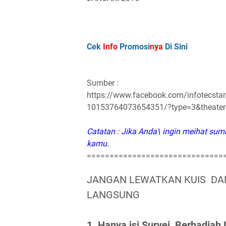
Cek
Info
Promosi
nya
Di Sini
Sumber :
https://www.facebook.com/infotecst
10153764073654351/?type=3&theater
Catatan : Jika Anda\ ingin meihat sumb
kamu.
==============================
JANGAN LEWATKAN KUIS DAN
LANGSUNG
1. Hanya isi Survei, Berhadia