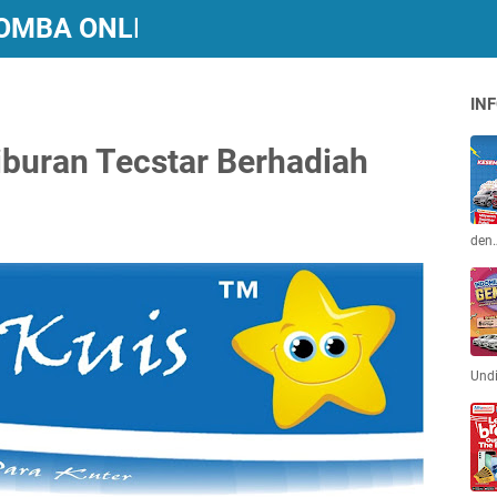
 LOMBA ONLINE BERHADIAH
INF
buran Tecstar Berhadiah
den
Und