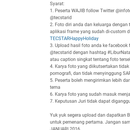
Syarat:
1. Peserta WAJIB follow Twitter @inf
@tecstarid
2. Foto diri anda dan keluarga deng
aplikasi frame yang sudah di-custom de
TECSTARHappyHoliday
3. Upload hasil foto anda ke facebook
@tecstarid dengan hashtag #LiburNat
atau caption singkat tentang foto terse
4. Karya foto yang diikutsertakan tid
pornografi, dan tidak menyinggung SA
5. Peserta boleh mengirimkan lebih dar
tema
6. Karya foto yang sudah masuk menjad
7. Keputusan Juri tidak dapat digangg
Yuk yuk segera upload dan dapatk
untuk pemenang pertama. Jangan samp
JANUARI 2016