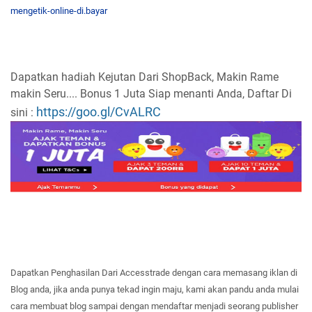
mengetik-online-di.bayar
Dapatkan hadiah Kejutan Dari ShopBack, Makin Rame
makin Seru.... Bonus 1 Juta Siap menanti Anda, Daftar Di
https://goo.gl/CvALRC
sini :
Dapatkan
Penghasilan Dar
i Accesstrade dengan cara memasang iklan di
Blog
anda
, jika anda
punya
tekad ingin ma
ju,
kami akan
pand
u anda
mulai
cara
membuat b
log
sampa
i dengan mendaftar
menjadi seorang publisher