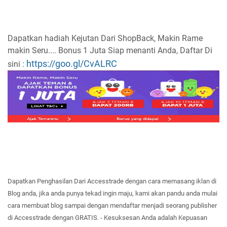
Dapatkan hadiah Kejutan Dari ShopBack, Makin Rame
makin Seru.... Bonus 1 Juta Siap menanti Anda, Daftar Di
https://goo.gl/CvALRC
sini :
Dapatkan
Penghasilan Dar
i Accesstrade dengan cara memasang iklan di
Blog
anda
, jika anda
punya
tekad ingin ma
ju,
kami akan
pand
u anda
mulai
cara
membuat b
log
sampa
i dengan mendaftar
menjadi seorang publisher
di Accesstrade dengan GRATI
S. -
Kesuksesan
Anda adalah
Ke
puasan