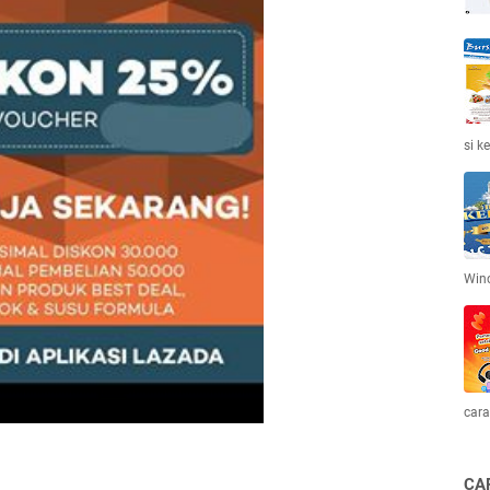
si k
Win
cara
CA