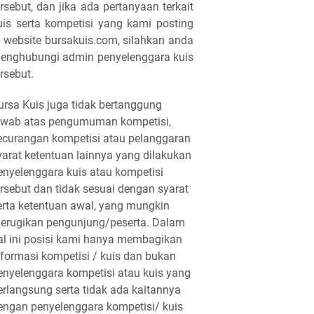
ersebut, dan jika ada pertanyaan terkait
uis serta kompetisi yang kami posting
i website bursakuis.com, silahkan anda
enghubungi admin penyelenggara kuis
ersebut.
ursa Kuis juga tidak bertanggung
awab atas pengumuman kompetisi,
ecurangan kompetisi atau pelanggaran
yarat ketentuan lainnya yang dilakukan
enyelenggara kuis atau kompetisi
ersebut dan tidak sesuai dengan syarat
erta ketentuan awal, yang mungkin
erugikan pengunjung/peserta. Dalam
al ini posisi kami hanya membagikan
nformasi kompetisi / kuis dan bukan
enyelenggara kompetisi atau kuis yang
erlangsung serta tidak ada kaitannya
engan penyelenggara kompetisi/ kuis