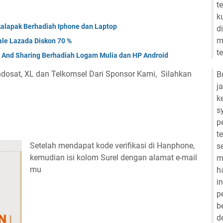
t
k
kalapak Berhadiah Iphone dan Laptop
d
m
ale Lazada Diskon 70 %
t
 And Sharing Berhadiah Logam Mulia dan HP Android
ndosat, XL dan Telkomsel Dari Sponsor Kami, Silahkan
B
j
k
s
p
t
Setelah mendapat kode verifikasi di Hanphone,
s
kemudian isi kolom Surel dengan alamat e-mail
m
mu
h
i
p
b
d