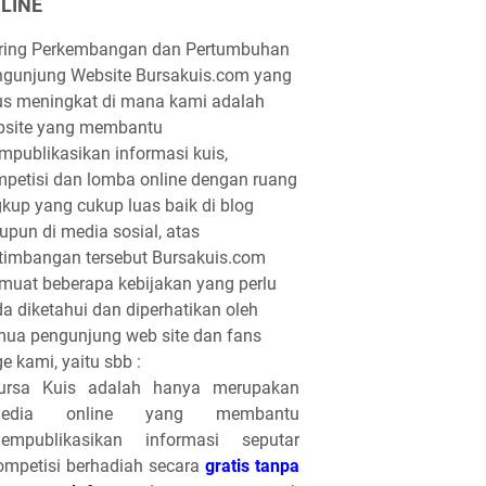
LINE
iring Perkembangan dan Pertumbuhan
gunjung Website Bursakuis.com yang
us meningkat di mana kami adalah
bsite yang membantu
publikasikan informasi kuis,
petisi dan lomba online dengan ruang
gkup yang cukup luas baik di blog
pun di media sosial, atas
timbangan tersebut Bursakuis.com
uat beberapa kebijakan yang perlu
a diketahui dan diperhatikan oleh
ua pengunjung web site dan fans
e kami, yaitu sbb :
ursa Kuis adalah hanya merupakan
edia online yang membantu
empublikasikan informasi seputar
ompetisi berhadiah secara
gratis tanpa