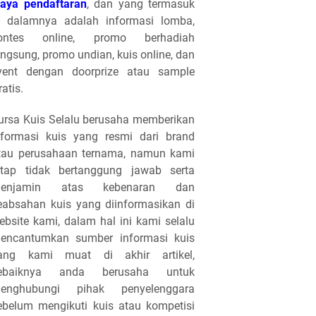
iaya pendaftaran
, dan yang termasuk
i dalamnya adalah informasi lomba,
ontes online, promo berhadiah
angsung, promo undian, kuis online, dan
vent dengan doorprize atau sample
ratis.
ursa Kuis Selalu berusaha memberikan
nformasi kuis yang resmi dari brand
tau perusahaan ternama, namun kami
etap tidak bertanggung jawab serta
enjamin atas kebenaran dan
eabsahan kuis yang diinformasikan di
ebsite kami, dalam hal ini kami selalu
encantumkan sumber informasi kuis
ang kami muat di akhir artikel,
ebaiknya anda berusaha untuk
enghubungi pihak penyelenggara
ebelum mengikuti kuis atau kompetisi