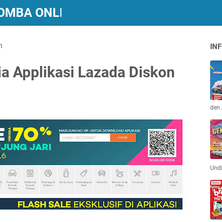
 LOMBA ONLINE BERHADIAH
n
INF
ia Applikasi Lazada Diskon
den
Und