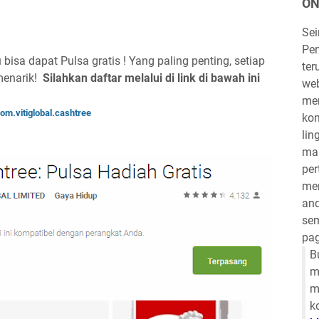
ON
Se
Pen
bisa dapat Pulsa gratis ! Yang paling penting, setiap
ter
 menarik!
Silahkan daftar melalui di link di bawah ini
we
mem
om.vitiglobal.cashtree
kom
lin
mau
per
mem
and
sem
pag
B
m
m
k