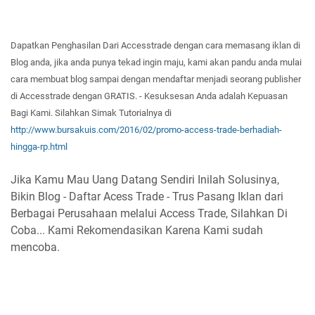
Dapatkan
Penghasilan Dar
i Accesstrade dengan cara memasang iklan di
Blog
anda
, jika anda
punya
tekad ingin ma
ju,
kami akan
pand
u anda
mulai
cara
membuat b
log
sampa
i dengan mendaftar
menjadi seorang publisher
di Accesstrade dengan GRATI
S. -
Kesuksesan
Anda adalah
Ke
puasan
Bagi Kam
i. Silahkan Simak T
utorialnya di
http://www.bursakuis.com/2016/02/promo-access-trade-berhadiah-
hingga-rp.html
Jika Kamu Mau Uang Datang Sendiri Inilah Solusinya,
Bikin Blog - Daftar Acess Trade - Trus Pasang Iklan dari
Berbagai Perusahaan melalui Access Trade, Silahkan Di
Coba... Kami Rekomendasikan Karena Kami sudah
mencoba.