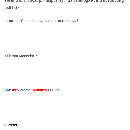
Terima kasih atas partisipasinya, dan semoga kamu beruntung
kali ini !
Informasi Selengkapnya baca di sumbernya !
Selamat Mencoba !
Cek
Info
Promo
Berikutnya
Di Sini
Sumber :