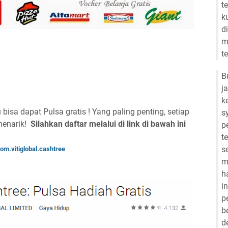
t
k
d
m
t
B
j
k
bisa dapat Pulsa gratis ! Yang paling penting, setiap
s
 menarik!
Silahkan daftar melalui di link di bawah ini
p
t
s
om.vitiglobal.cashtree
m
h
i
p
b
d