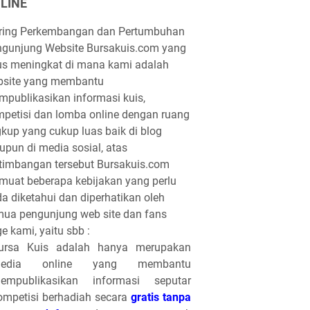
LINE
iring Perkembangan dan Pertumbuhan
gunjung Website Bursakuis.com yang
us meningkat di mana kami adalah
bsite yang membantu
publikasikan informasi kuis,
petisi dan lomba online dengan ruang
gkup yang cukup luas baik di blog
pun di media sosial, atas
timbangan tersebut Bursakuis.com
uat beberapa kebijakan yang perlu
a diketahui dan diperhatikan oleh
ua pengunjung web site dan fans
e kami, yaitu sbb :
ursa Kuis adalah hanya merupakan
edia online yang membantu
empublikasikan informasi seputar
ompetisi berhadiah secara
gratis tanpa