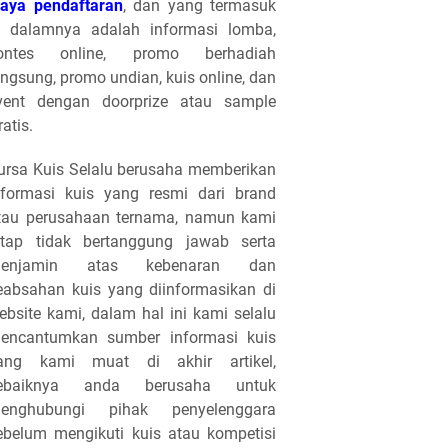
iaya pendaftaran
, dan yang termasuk
i dalamnya adalah informasi lomba,
ontes online, promo berhadiah
angsung, promo undian, kuis online, dan
vent dengan doorprize atau sample
ratis.
ursa Kuis Selalu berusaha memberikan
nformasi kuis yang resmi dari brand
tau perusahaan ternama, namun kami
etap tidak bertanggung jawab serta
enjamin atas kebenaran dan
eabsahan kuis yang diinformasikan di
ebsite kami, dalam hal ini kami selalu
encantumkan sumber informasi kuis
ang kami muat di akhir artikel,
ebaiknya anda berusaha untuk
enghubungi pihak penyelenggara
ebelum mengikuti kuis atau kompetisi