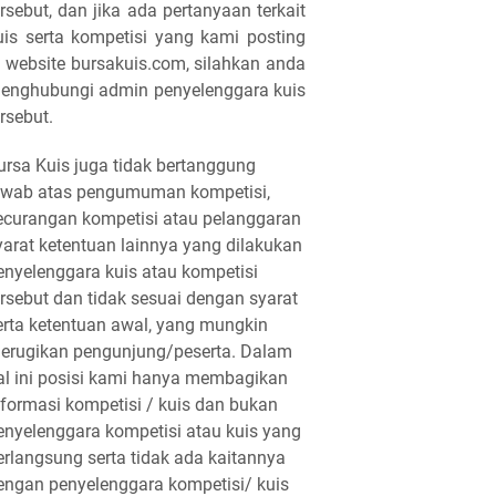
ersebut, dan jika ada pertanyaan terkait
uis serta kompetisi yang kami posting
i website bursakuis.com, silahkan anda
enghubungi admin penyelenggara kuis
ersebut.
ursa Kuis juga tidak bertanggung
awab atas pengumuman kompetisi,
ecurangan kompetisi atau pelanggaran
yarat ketentuan lainnya yang dilakukan
enyelenggara kuis atau kompetisi
ersebut dan tidak sesuai dengan syarat
erta ketentuan awal, yang mungkin
erugikan pengunjung/peserta. Dalam
al ini posisi kami hanya membagikan
nformasi kompetisi / kuis dan bukan
enyelenggara kompetisi atau kuis yang
erlangsung serta tidak ada kaitannya
engan penyelenggara kompetisi/ kuis