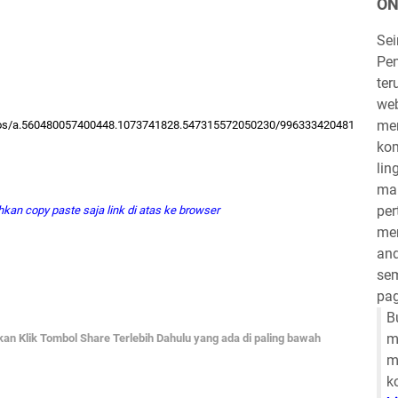
ON
Se
Pen
ter
we
mem
tos/a.560480057400448.1073741828.547315572050230/996333420481
kom
lin
mau
per
hkan copy paste saja link di atas ke browser
mem
and
sem
pag
B
m
hkan Klik Tombol Share Terlebih Dahulu yang ada di paling bawah
m
k