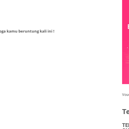
emoga kamu beruntung
kali ini !
Vou
Te
TE