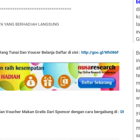
b
d
=================================
k
l
YA YANG BERHADIAH LANGSUNG
e
G
Uang Tunai Dan Voucer Belanja Daftar di sini :
http://goo.gl/Wh086F
B
i
a
t
m
k
w
m
an Voucher Makan Gratis Dari Sponsor dengan cara bergabung di :
DI
y
s
m
s