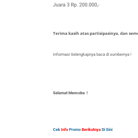
Juara 3 Rp. 200.000,-
Terima kasih atas partisipasinya, dan s
Informasi Selengkapnya baca di sumbernya !
Selamat Mencoba !
Cek
Info
Promo
Berikutnya
Di Sini