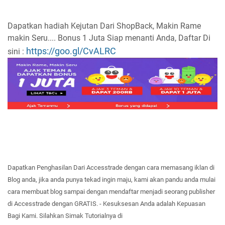
Dapatkan hadiah Kejutan Dari ShopBack, Makin Rame
makin Seru.... Bonus 1 Juta Siap menanti Anda, Daftar Di
https://goo.gl/CvALRC
sini :
Dapatkan
Penghasilan Dar
i Accesstrade dengan cara memasang iklan di
Blog
anda
, jika anda
punya
tekad ingin ma
ju,
kami akan
pand
u anda
mulai
cara
membuat b
log
sampa
i dengan mendaftar
menjadi seorang publisher
di Accesstrade dengan GRATI
S. -
Kesuksesan
Anda adalah
Ke
puasan
Bagi Kam
i. Silahkan Simak T
utorialnya di