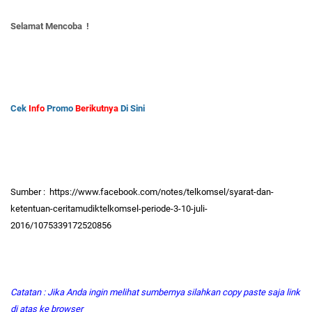
Selamat Mencoba !
Cek
Info
Promo
Berikutnya
Di Sini
Sumber : https://www.facebook.com/notes/telkomsel/syarat-dan-
ketentuan-ceritamudiktelkomsel-periode-3-10-juli-
2016/1075339172520856
Catatan : Jika Anda ingin melihat sumbernya silahkan copy paste saja link
di atas ke browser