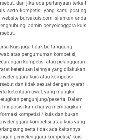
ersebut, dan jika ada pertanyaan terkait
uis serta kompetisi yang kami posting
i website bursakuis.com, silahkan anda
enghubungi admin penyelenggara kuis
ersebut.
ursa Kuis juga tidak bertanggung
awab atas pengumuman kompetisi,
ecurangan kompetisi atau pelanggaran
yarat ketentuan lainnya yang dilakukan
enyelenggara kuis atau kompetisi
ersebut dan tidak sesuai dengan syarat
erta ketentuan awal, yang mungkin
erugikan pengunjung/peserta. Dalam
al ini posisi kami hanya membagikan
nformasi kompetisi / kuis dan bukan
enyelenggara kompetisi atau kuis yang
erlangsung serta tidak ada kaitannya
engan penyelenggara kompetisi/ kuis