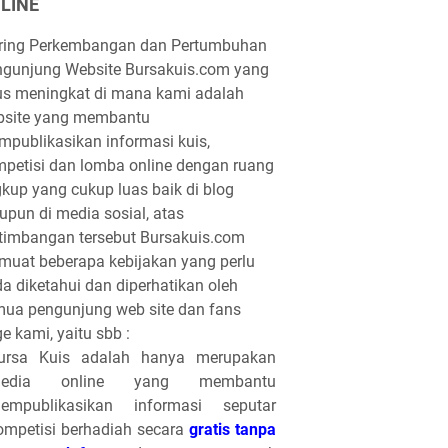
LINE
iring Perkembangan dan Pertumbuhan
gunjung Website Bursakuis.com yang
us meningkat di mana kami adalah
bsite yang membantu
publikasikan informasi kuis,
petisi dan lomba online dengan ruang
gkup yang cukup luas baik di blog
pun di media sosial, atas
timbangan tersebut Bursakuis.com
uat beberapa kebijakan yang perlu
a diketahui dan diperhatikan oleh
ua pengunjung web site dan fans
e kami, yaitu sbb :
ursa Kuis adalah hanya merupakan
edia online yang membantu
empublikasikan informasi seputar
ompetisi berhadiah secara
gratis tanpa