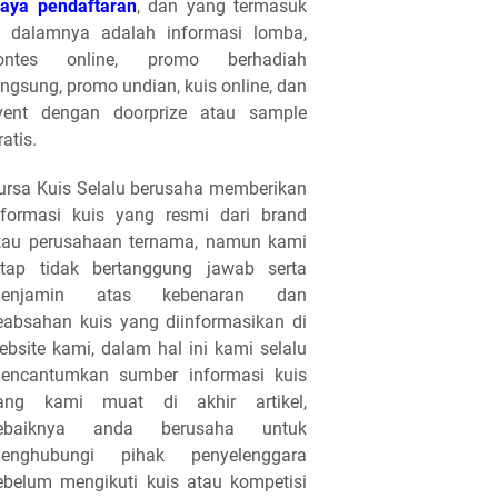
iaya pendaftaran
, dan yang termasuk
i dalamnya adalah informasi lomba,
ontes online, promo berhadiah
angsung, promo undian, kuis online, dan
vent dengan doorprize atau sample
ratis.
ursa Kuis Selalu berusaha memberikan
nformasi kuis yang resmi dari brand
tau perusahaan ternama, namun kami
etap tidak bertanggung jawab serta
enjamin atas kebenaran dan
eabsahan kuis yang diinformasikan di
ebsite kami, dalam hal ini kami selalu
encantumkan sumber informasi kuis
ang kami muat di akhir artikel,
ebaiknya anda berusaha untuk
enghubungi pihak penyelenggara
ebelum mengikuti kuis atau kompetisi