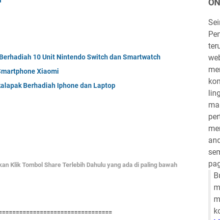
ON
Se
Pen
ter
Berhadiah 10 Unit Nintendo Switch dan Smartwatch
we
mem
 Smartphone Xiaomi
kom
kalapak Berhadiah Iphone dan Laptop
lin
mau
per
mem
and
sem
pag
hkan Klik Tombol Share Terlebih Dahulu yang ada di paling bawah
B
m
m
k
=================================