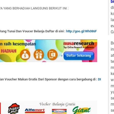
b
d
A YANG BERHADIAH LANGSUNG BERIKUT INI :
k
l
e
Uang Tunai Dan Voucer Belanja Daftar di sini :
http://goo.gl/Wh086F
G
B
i
a
t
m
k
w
an Voucher Makan Gratis Dari Sponsor dengan cara bergabung di :
DI
m
y
s
m
s