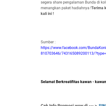
segera share pengalaman Bunda di ko
menangkan paket hadiahnya !
Terima k
kali ini !
Sumber :
https://www.facebook.com/BundaKon
810703646/743165089200113/?type=
Selamat Berkreatifitas kawan - kawan
Cek Info Promosi wow di
--- >
SIN