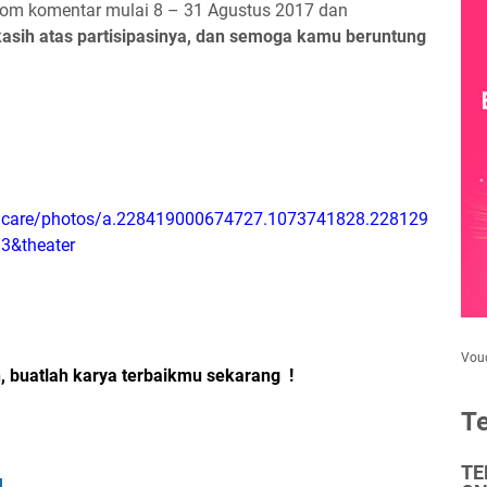
lom komentar mulai 8 – 31 Agustus 2017 dan
asih atas partisipasinya, dan semoga kamu beruntung
icare/photos/a.228419000674727.1073741828.228129
3&theater
Vou
, buatlah karya terbaikmu sekarang
!
Te
TE
I