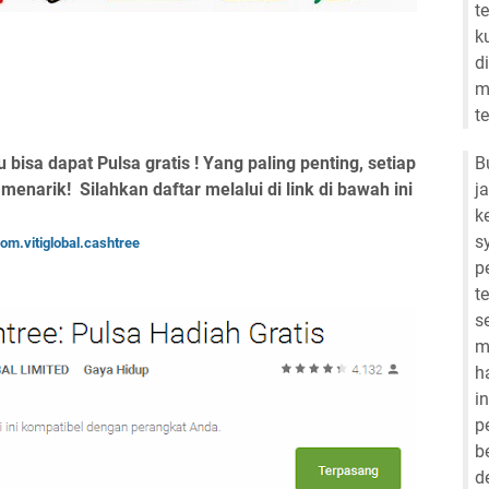
t
k
d
m
t
B
 bisa dapat Pulsa gratis ! Yang paling penting, setiap
j
h menarik!
Silahkan daftar melalui di link di bawah ini
k
s
om.vitiglobal.cashtree
p
t
s
m
h
i
p
b
d