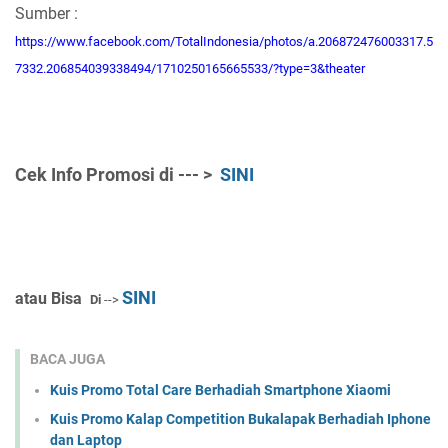
Sumber :
https://www.facebook.com/TotalIndonesia/photos/a.206872476003317.5
7332.206854039338494/1710250165665533/?type=3&theater
Cek Info Promosi di
--- >
SINI
SINI
atau Bisa
Di
-->
BACA JUGA
Kuis Promo Total Care Berhadiah Smartphone Xiaomi
Kuis Promo Kalap Competition Bukalapak Berhadiah Iphone
dan Laptop