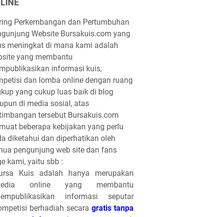
LINE
iring Perkembangan dan Pertumbuhan
gunjung Website Bursakuis.com yang
us meningkat di mana kami adalah
bsite yang membantu
publikasikan informasi kuis,
petisi dan lomba online dengan ruang
gkup yang cukup luas baik di blog
pun di media sosial, atas
timbangan tersebut Bursakuis.com
uat beberapa kebijakan yang perlu
a diketahui dan diperhatikan oleh
ua pengunjung web site dan fans
e kami, yaitu sbb :
ursa Kuis adalah hanya merupakan
edia online yang membantu
empublikasikan informasi seputar
ompetisi berhadiah secara
gratis tanpa