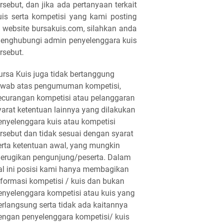
ersebut, dan jika ada pertanyaan terkait
uis serta kompetisi yang kami posting
i website bursakuis.com, silahkan anda
enghubungi admin penyelenggara kuis
ersebut.
ursa Kuis juga tidak bertanggung
awab atas pengumuman kompetisi,
ecurangan kompetisi atau pelanggaran
yarat ketentuan lainnya yang dilakukan
enyelenggara kuis atau kompetisi
ersebut dan tidak sesuai dengan syarat
erta ketentuan awal, yang mungkin
erugikan pengunjung/peserta. Dalam
al ini posisi kami hanya membagikan
nformasi kompetisi / kuis dan bukan
enyelenggara kompetisi atau kuis yang
erlangsung serta tidak ada kaitannya
engan penyelenggara kompetisi/ kuis