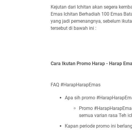
Kejutan dari Ichitan akan segera kemb
Emas Ichitan Berhadiah 100 Emas Batang
yang jadi pemenangnya, sebelum ikuta
tersebut di bawah ini :
Cara Ikutan Promo Harap - Harap Ema
FAQ
#HarapHarapEmas
Apa sih promo #HarapHarapEmas
Promo #HarapHarapEmas a
semua varian rasa Teh i
Kapan periode promo ini berlan