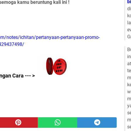
b
 semoga kamu beruntung kali ini !
d
k
l
e
G
om/notes/ichitan/pertanyaan-pertanyaan-promo-
6429437498/
B
i
a
t
ngan Cara --- >
m
k
w
m
y
s
m
s