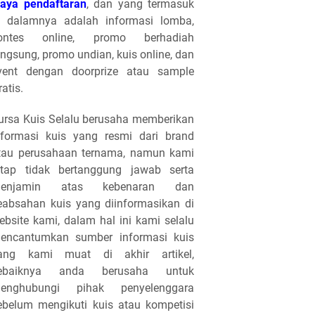
iaya pendaftaran
, dan yang termasuk
i dalamnya adalah informasi lomba,
ontes online, promo berhadiah
angsung, promo undian, kuis online, dan
vent dengan doorprize atau sample
ratis.
ursa Kuis Selalu berusaha memberikan
nformasi kuis yang resmi dari brand
tau perusahaan ternama, namun kami
etap tidak bertanggung jawab serta
enjamin atas kebenaran dan
eabsahan kuis yang diinformasikan di
ebsite kami, dalam hal ini kami selalu
encantumkan sumber informasi kuis
ang kami muat di akhir artikel,
ebaiknya anda berusaha untuk
enghubungi pihak penyelenggara
ebelum mengikuti kuis atau kompetisi