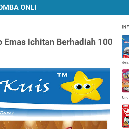
 LOMBA ONLINE BERHADIAH
INF
 Emas Ichitan Berhadiah 100
den
Und