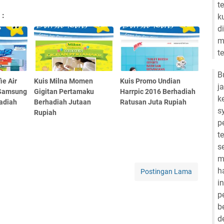
t
 :
k
d
m
t
B
ie Air
Kuis Milna Momen
Kuis Promo Undian
j
 Samsung
Gigitan Pertamaku
Harrpic 2016 Berhadiah
k
adiah
Berhadiah Jutaan
Ratusan Juta Rupiah
s
Rupiah
p
t
s
m
h
Postingan Lama
i
p
b
d