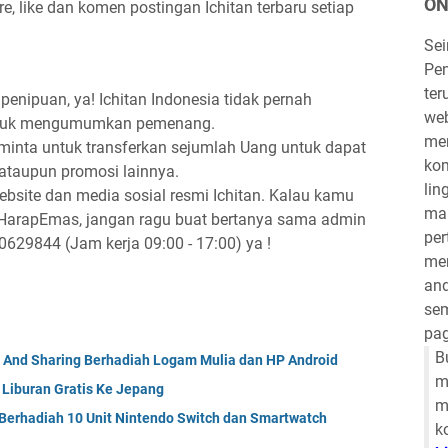
ON
re, like dan komen postingan Ichitan terbaru setiap
Se
Pen
ter
 penipuan, ya! Ichitan Indonesia tidak pernah
we
untuk mengumumkan pemenang.
mem
eminta untuk transferkan sejumlah Uang untuk dapat
kom
ataupun promosi lainnya.
lin
bsite dan media sosial resmi Ichitan. Kalau kamu
mau
pHarapEmas, jangan ragu buat bertanya sama admin
per
80629844 (Jam kerja 09:00 - 17:00)
ya !
mem
and
sem
pag
B
 And Sharing Berhadiah Logam Mulia dan HP Android
m
 Liburan Gratis Ke Jepang
m
Berhadiah 10 Unit Nintendo Switch dan Smartwatch
k