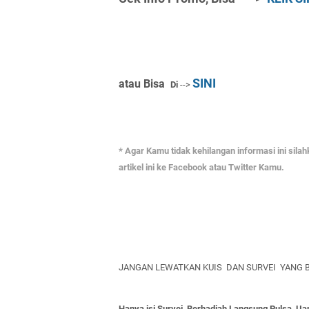
SINI
atau Bisa
Di
-->
* Agar Kamu tidak kehilangan informasi ini sila
artikel ini ke Facebook atau Twitter Kamu.
JANGAN LEWATKAN KUIS DAN SURVEI YANG B
Hanya isi Survei, Berhadiah Langsung Pulsa, Uan