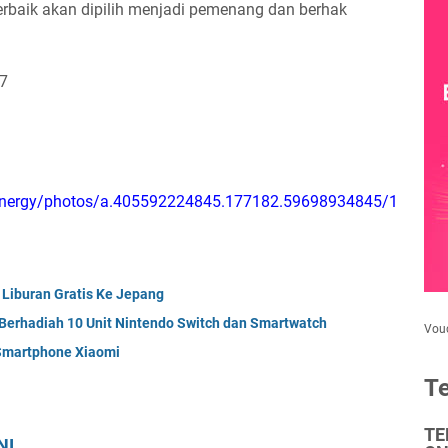
erbaik akan dipilih menjadi pemenang dan berhak
17
Energy/photos/a.405592224845.177182.59698934845/1
 Liburan Gratis Ke Jepang
Berhadiah 10 Unit Nintendo Switch dan Smartwatch
Vou
 Smartphone Xiaomi
Te
TE
NI