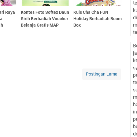
t
k
ari Raya
Kontes Foto Softex Daun
Kuis Cha Cha FUN
d
da
Sirih Berhadiah Voucher
Holiday Berhadiah Boom
m
ah
Belanja Gratis MAP
Box
a
t
B
j
k
s
Postingan Lama
p
t
s
m
h
i
p
b
d