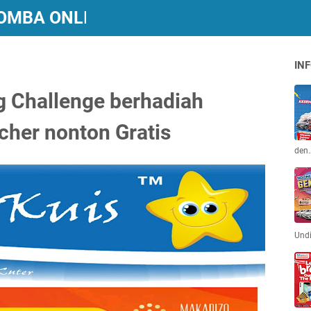
 LOMBA ONLINE BERHADIAH
INF
g Challenge berhadiah
her nonton Gratis
den
Und