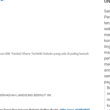
ON
Se
Pen
ter
we
mem
kom
lin
mau
hkan Klik Tombol Share Terlebih Dahulu yang ada di paling bawah
per
mem
and
sem
pag
B
m
ERHADIAH LANGSUNG BERIKUT INI :
m
k
g Tunai Dan Voucer Belanja Daftar di sini :
http://goo.gl/Wh086F