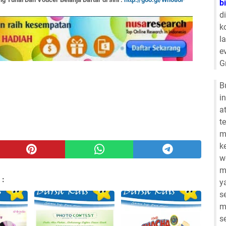
b
d
k
l
e
G
B
i
a
t
m
k
w
m
 :
y
s
m
s