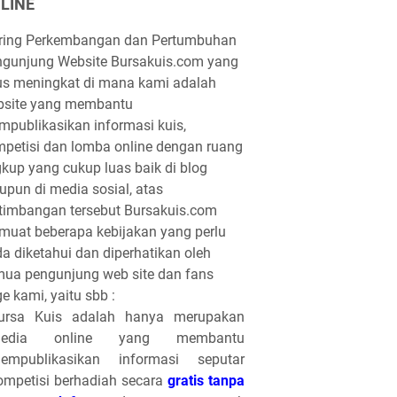
LINE
iring Perkembangan dan Pertumbuhan
gunjung Website Bursakuis.com yang
us meningkat di mana kami adalah
bsite yang membantu
publikasikan informasi kuis,
petisi dan lomba online dengan ruang
gkup yang cukup luas baik di blog
pun di media sosial, atas
timbangan tersebut Bursakuis.com
uat beberapa kebijakan yang perlu
a diketahui dan diperhatikan oleh
ua pengunjung web site dan fans
e kami, yaitu sbb :
ursa Kuis adalah hanya merupakan
edia online yang membantu
empublikasikan informasi seputar
ompetisi berhadiah secara
gratis tanpa