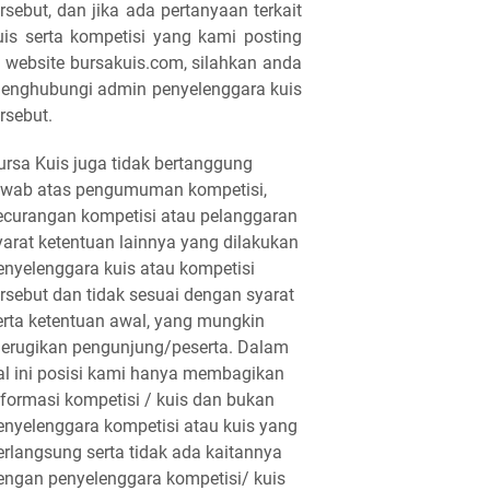
ersebut, dan jika ada pertanyaan terkait
uis serta kompetisi yang kami posting
i website bursakuis.com, silahkan anda
enghubungi admin penyelenggara kuis
ersebut.
ursa Kuis juga tidak bertanggung
awab atas pengumuman kompetisi,
ecurangan kompetisi atau pelanggaran
yarat ketentuan lainnya yang dilakukan
enyelenggara kuis atau kompetisi
ersebut dan tidak sesuai dengan syarat
erta ketentuan awal, yang mungkin
erugikan pengunjung/peserta. Dalam
al ini posisi kami hanya membagikan
nformasi kompetisi / kuis dan bukan
enyelenggara kompetisi atau kuis yang
erlangsung serta tidak ada kaitannya
engan penyelenggara kompetisi/ kuis