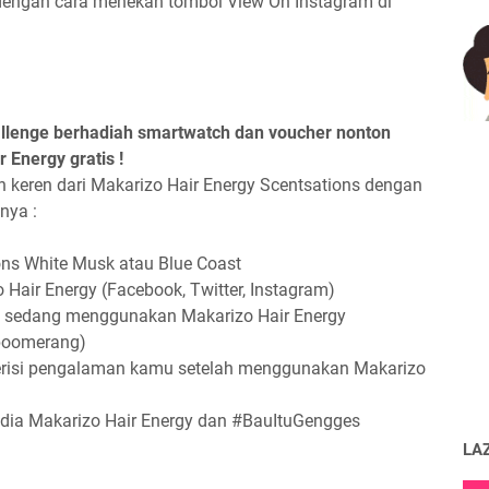
 dengan cara menekan tombol View On Instagram di
llenge berhadiah smartwatch dan voucher nonton
 Energy gratis !
keren dari Makarizo Hair Energy Scentsations dengan
nya :
ions White Musk atau Blue Coast
 Hair Energy (Facebook, Twitter, Instagram)
t sedang menggunakan Makarizo Hair Energy
 boomeran
g)
berisi pengalaman kamu setelah menggunakan Makarizo
media Makarizo Hair Energy dan #BauItuGengges
LA