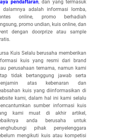
iaya pendaftaran
, dan yang termasuk
i dalamnya adalah informasi lomba,
ontes online, promo berhadiah
angsung, promo undian, kuis online, dan
vent dengan doorprize atau sample
ratis.
ursa Kuis Selalu berusaha memberikan
nformasi kuis yang resmi dari brand
tau perusahaan ternama, namun kami
etap tidak bertanggung jawab serta
enjamin atas kebenaran dan
eabsahan kuis yang diinformasikan di
ebsite kami, dalam hal ini kami selalu
encantumkan sumber informasi kuis
ang kami muat di akhir artikel,
ebaiknya anda berusaha untuk
enghubungi pihak penyelenggara
ebelum mengikuti kuis atau kompetisi