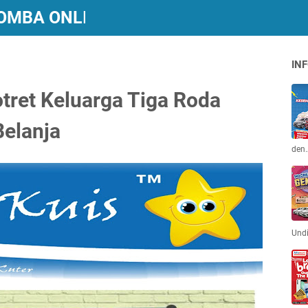
 LOMBA ONLINE BERHADIAH
INF
otret Keluarga Tiga Roda
Belanja
den
Und