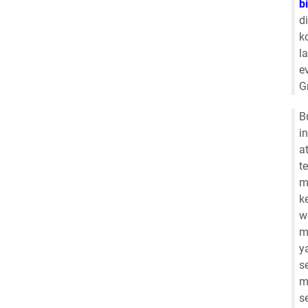
b
d
k
l
e
G
B
i
a
t
m
k
w
m
y
s
m
s