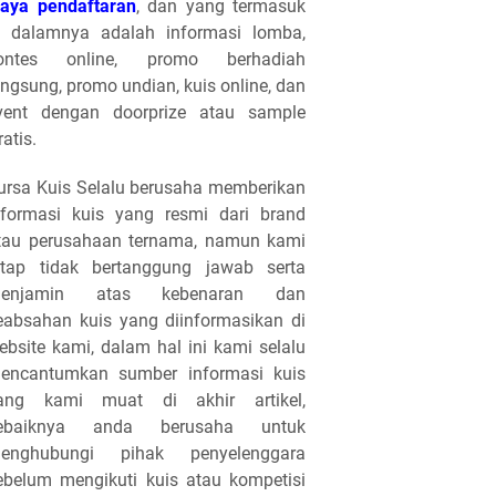
iaya pendaftaran
, dan yang termasuk
i dalamnya adalah informasi lomba,
ontes online, promo berhadiah
angsung, promo undian, kuis online, dan
vent dengan doorprize atau sample
ratis.
ursa Kuis Selalu berusaha memberikan
nformasi kuis yang resmi dari brand
tau perusahaan ternama, namun kami
etap tidak bertanggung jawab serta
enjamin atas kebenaran dan
eabsahan kuis yang diinformasikan di
ebsite kami, dalam hal ini kami selalu
encantumkan sumber informasi kuis
ang kami muat di akhir artikel,
ebaiknya anda berusaha untuk
enghubungi pihak penyelenggara
ebelum mengikuti kuis atau kompetisi