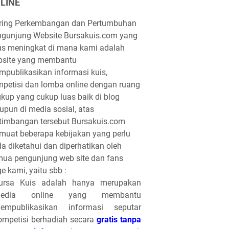
LINE
iring Perkembangan dan Pertumbuhan
gunjung Website Bursakuis.com yang
us meningkat di mana kami adalah
bsite yang membantu
publikasikan informasi kuis,
petisi dan lomba online dengan ruang
gkup yang cukup luas baik di blog
pun di media sosial, atas
timbangan tersebut Bursakuis.com
uat beberapa kebijakan yang perlu
a diketahui dan diperhatikan oleh
ua pengunjung web site dan fans
e kami, yaitu sbb :
ursa Kuis adalah hanya merupakan
edia online yang membantu
empublikasikan informasi seputar
ompetisi berhadiah secara
gratis tanpa