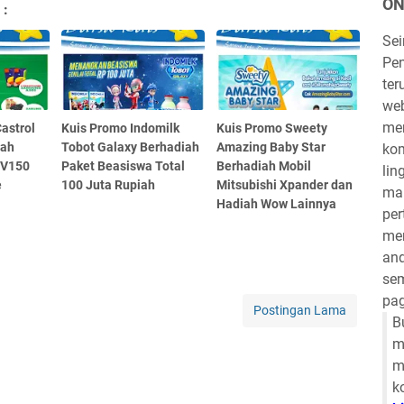
ON
 :
Se
Pen
ter
we
mem
Castrol
Kuis Promo Indomilk
Kuis Promo Sweety
iah
Tobot Galaxy Berhadiah
Amazing Baby Star
kom
DV150
Paket Beasiswa Total
Berhadiah Mobil
lin
e
100 Juta Rupiah
Mitsubishi Xpander dan
mau
Hadiah Wow Lainnya
per
mem
and
sem
pag
Postingan Lama
B
m
m
k