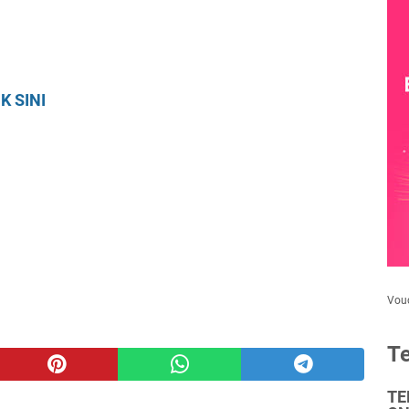
K SINI
Vou
Te
TE