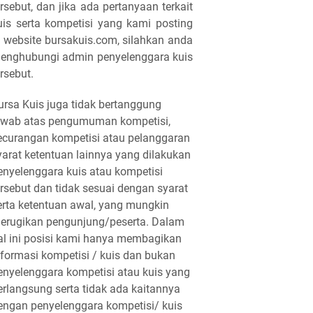
ersebut, dan jika ada pertanyaan terkait
uis serta kompetisi yang kami posting
i website bursakuis.com, silahkan anda
enghubungi admin penyelenggara kuis
ersebut.
ursa Kuis juga tidak bertanggung
awab atas pengumuman kompetisi,
ecurangan kompetisi atau pelanggaran
yarat ketentuan lainnya yang dilakukan
enyelenggara kuis atau kompetisi
ersebut dan tidak sesuai dengan syarat
erta ketentuan awal, yang mungkin
erugikan pengunjung/peserta. Dalam
al ini posisi kami hanya membagikan
nformasi kompetisi / kuis dan bukan
enyelenggara kompetisi atau kuis yang
erlangsung serta tidak ada kaitannya
engan penyelenggara kompetisi/ kuis