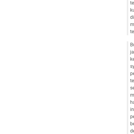
t
k
d
m
t
B
j
k
s
p
t
s
m
h
i
p
b
d