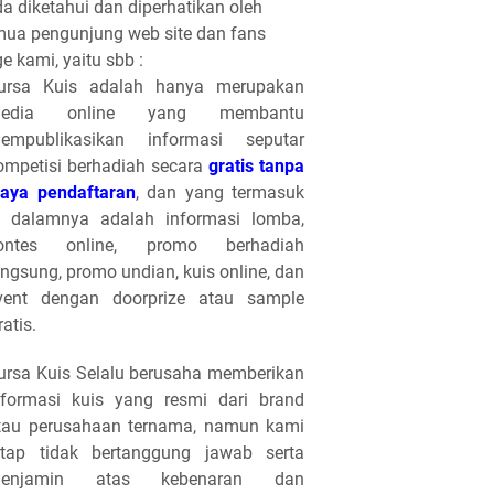
a diketahui dan diperhatikan oleh
ua pengunjung web site dan fans
e kami, yaitu sbb :
ursa Kuis adalah hanya merupakan
edia online yang membantu
empublikasikan informasi seputar
ompetisi berhadiah secara
gratis tanpa
iaya pendaftaran
, dan yang termasuk
i dalamnya adalah informasi lomba,
ontes online, promo berhadiah
angsung, promo undian, kuis online, dan
vent dengan doorprize atau sample
ratis.
ursa Kuis Selalu berusaha memberikan
nformasi kuis yang resmi dari brand
tau perusahaan ternama, namun kami
etap tidak bertanggung jawab serta
enjamin atas kebenaran dan