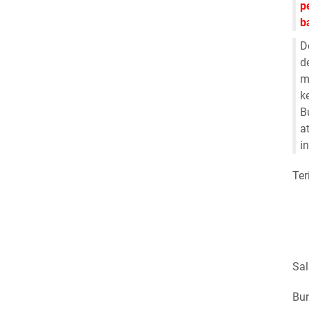
p
b
D
d
m
k
B
a
i
Ter
Sa
Bur