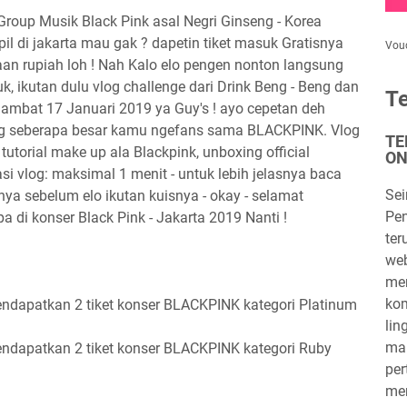
Group Musik Black Pink asal Negri Ginseng - Korea
pil di jakarta mau gak ? dapetin tiket masuk Gratisnya
Vou
aan rupiah loh ! Nah
Kalo elo pengen nonton langsung
uk, ikutan dulu vlog challenge dari Drink Beng - Beng dan
Te
 lambat 17 Januari 2019 ya Guy's ! ayo cepetan deh
ang seberapa besar kamu ngefans sama BLACKPINK. Vlog
TE
tutorial make up ala Blackpink, unboxing official
ON
i vlog: maksimal 1 menit - untuk lebih jelasnya baca
Se
ya sebelum elo ikutan kuisnya - okay - selamat
Pen
 di konser Black Pink - Jakarta 2019 Nanti !
ter
we
mem
kom
apatkan 2 tiket konser BLACKPINK kategori Platinum
lin
mau
ndapatkan 2 tiket konser BLACKPINK kategori Ruby
per
mem