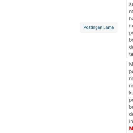
s
m
h
i
Postingan Lama
p
b
d
t
M
p
m
m
k
p
b
d
i
M