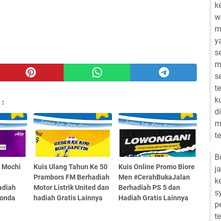
k
w
m
y
s
m
s
t
k
 :
d
m
t
B
e Mochi
Kuis Ulang Tahun Ke 50
Kuis Online Promo Biore
j
Prambors FM Berhadiah
Men #CerahBukaJalan
k
adiah
Motor Listrik United dan
Berhadiah PS 5 dan
s
Honda
hadiah Gratis Lainnya
Hadiah Gratis Lainnya
p
t