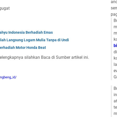
and
sem
 gugat
pag
B
m
gahyu Indonesia Berhadiah Emas
m
k
iah Langsung Logam Mulia Tanpa di Undi
b
erhadiah Motor Honda Beat
d
Selengkapnya silahkan Baca di Sumber artikel ini.
k
l
e
G
engbeng_id/
B
i
a
t
m