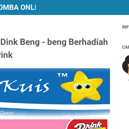
 LOMBA ONLINE BERHADIAH
INF
 Dink Beng - beng Berhadiah
CA
Pink