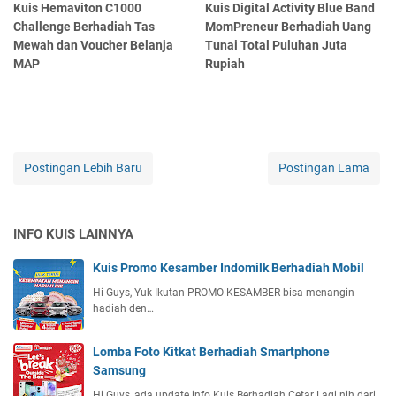
Kuis Hemaviton C1000
Kuis Digital Activity Blue Band
Challenge Berhadiah Tas
MomPreneur Berhadiah Uang
Mewah dan Voucher Belanja
Tunai Total Puluhan Juta
MAP
Rupiah
Postingan Lebih Baru
Postingan Lama
INFO KUIS LAINNYA
Kuis Promo Kesamber Indomilk Berhadiah Mobil
Hi Guys, Yuk Ikutan PROMO KESAMBER bisa menangin
hadiah den…
Lomba Foto Kitkat Berhadiah Smartphone
Samsung
Hi Guys, ada update info Kuis Berhadiah Cetar Lagi nih dari…