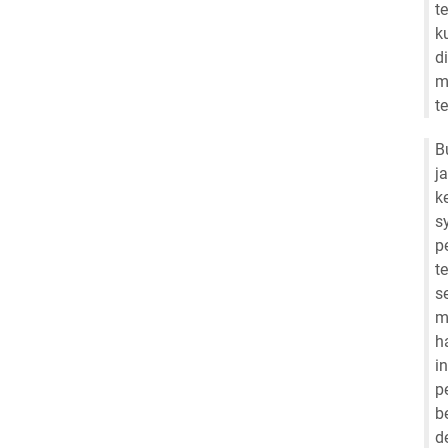
t
k
d
m
t
B
j
k
s
p
t
s
m
h
i
p
b
d