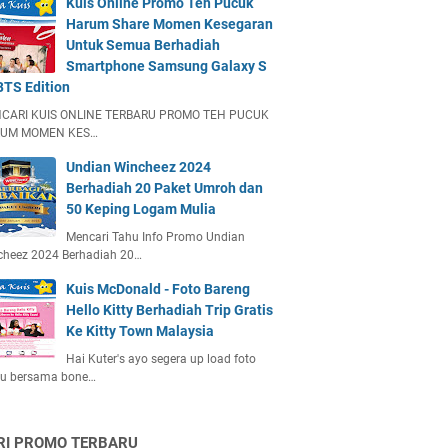
Kuis Online Promo Teh Pucuk
Harum Share Momen Kesegaran
Untuk Semua Berhadiah
Smartphone Samsung Galaxy S
BTS Edition
CARI KUIS ONLINE TERBARU PROMO TEH PUCUK
UM MOMEN KES…
Undian Wincheez 2024
Berhadiah 20 Paket Umroh dan
50 Keping Logam Mulia
Mencari Tahu Info Promo Undian
cheez 2024 Berhadiah 20…
Kuis McDonald - Foto Bareng
Hello Kitty Berhadiah Trip Gratis
Ke Kitty Town Malaysia
Hai Kuter's ayo segera up load foto
u bersama bone…
RI PROMO TERBARU