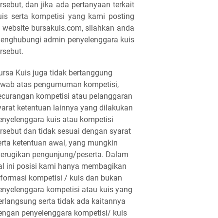
ersebut, dan jika ada pertanyaan terkait
uis serta kompetisi yang kami posting
i website bursakuis.com, silahkan anda
enghubungi admin penyelenggara kuis
ersebut.
ursa Kuis juga tidak bertanggung
awab atas pengumuman kompetisi,
ecurangan kompetisi atau pelanggaran
yarat ketentuan lainnya yang dilakukan
enyelenggara kuis atau kompetisi
ersebut dan tidak sesuai dengan syarat
erta ketentuan awal, yang mungkin
erugikan pengunjung/peserta. Dalam
al ini posisi kami hanya membagikan
nformasi kompetisi / kuis dan bukan
enyelenggara kompetisi atau kuis yang
erlangsung serta tidak ada kaitannya
engan penyelenggara kompetisi/ kuis