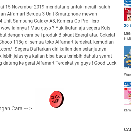
ai 15 November 2019 mendatang untuk meraih salah
 dan Alfamart Berupa 3 Unit Smartphone mewah
 4 Unit Samsung Galaxy A8, Kamera Go Pro Hero
20 
wow lainnya ! Mau guys ? Yuk Ikutan aja segera Kuis
MEN
ut dengan cara beli produk Biskuat Energi atau Cokelat
HAR
Choco 118g di semua toko Alfamart terdekat, kemudian
u.com/ Segera Daftarkan diri kalian dan selanjutnya
k lebih jelasnya kalian bisa baca terlebih dahulu syarat
 datang ke gerai Alfamart Terdekat ya guys ! Good Luck
Win
ngan Cara --- >
kam
CA