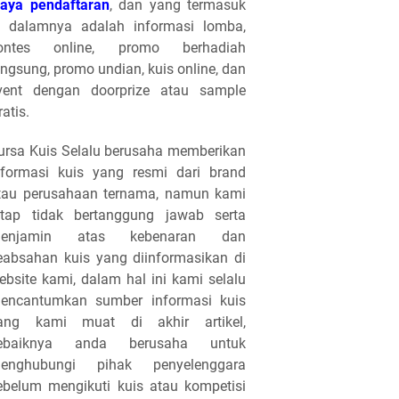
iaya pendaftaran
, dan yang termasuk
i dalamnya adalah informasi lomba,
ontes online, promo berhadiah
angsung, promo undian, kuis online, dan
vent dengan doorprize atau sample
ratis.
ursa Kuis Selalu berusaha memberikan
nformasi kuis yang resmi dari brand
tau perusahaan ternama, namun kami
etap tidak bertanggung jawab serta
enjamin atas kebenaran dan
eabsahan kuis yang diinformasikan di
ebsite kami, dalam hal ini kami selalu
encantumkan sumber informasi kuis
ang kami muat di akhir artikel,
ebaiknya anda berusaha untuk
enghubungi pihak penyelenggara
ebelum mengikuti kuis atau kompetisi