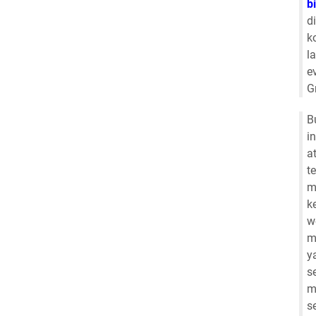
b
d
k
l
e
G
B
i
a
t
m
k
w
m
y
s
m
s