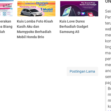
ON
Se
Pen
Gerakan
Kuis Lomba Foto Kisah
Kuis Love Durex
ter
pa Biang
Kasih Aku dan
Berhadiah Gadget
we
iah
Mamypoko Berhadiah
Samsung A5
mem
a
Mobil Honda Brio
kom
lin
mau
per
mem
and
Postingan Lama
sem
pag
B
m
m
k