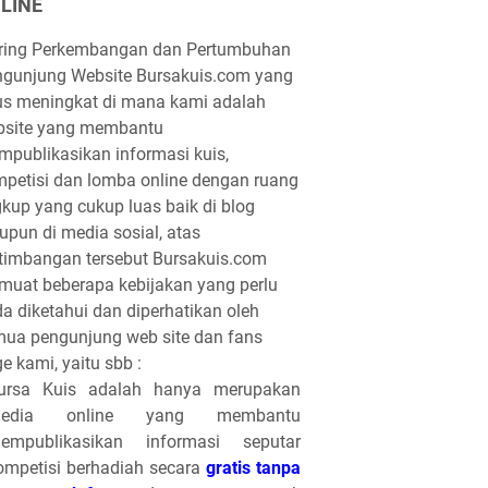
LINE
iring Perkembangan dan Pertumbuhan
gunjung Website Bursakuis.com yang
us meningkat di mana kami adalah
bsite yang membantu
publikasikan informasi kuis,
petisi dan lomba online dengan ruang
gkup yang cukup luas baik di blog
pun di media sosial, atas
timbangan tersebut Bursakuis.com
uat beberapa kebijakan yang perlu
a diketahui dan diperhatikan oleh
ua pengunjung web site dan fans
e kami, yaitu sbb :
ursa Kuis adalah hanya merupakan
edia online yang membantu
empublikasikan informasi seputar
ompetisi berhadiah secara
gratis tanpa