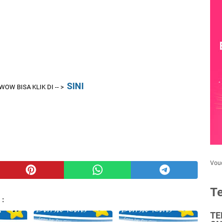
SINI
OW BISA KLIK DI -- >
Vou
Te
 :
TE