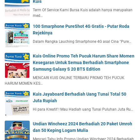
Kuis
Term Of Service Kami Bursa Kuis adalah hanya merupakan
med…
100 Smarphone PureShot 4G Gratis - Putar Roda
Rejekinya
Dalam Rangka Lauching Smartphone 4G asal Cina "Pure…
Kuis Online Promo Teh Pucuk Harum Share Momen
Kesegaran Untuk Semua Berhadiah Smartphone
Samsung Galaxy S 20 BTS Edition
MENCARI KUIS ONLINE TERBARU PROMO TEH PUCUK
HARUM MOMEN KES…
Kuis Jayaboard Berhadiah Uang Tunai Total 50
Juta Rupiah
Hi para Kreatif ! Mau Hadiah uang Tunai Puluhan Juta Ru…
Undian Wincheez 2024 Berhadiah 20 Paket Umroh
dan 50 Keping Logam Mulia
Mencari Tahu Info Promo Undian Wincheez 2024 Berhadiah