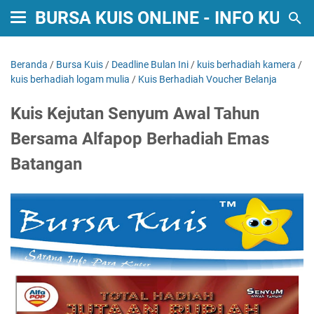
BURSA KUIS ONLINE - INFO KUIS
Beranda
/
Bursa Kuis
/
Deadline Bulan Ini
/
kuis berhadiah kamera
/
kuis berhadiah logam mulia
/
Kuis Berhadiah Voucher Belanja
Kuis Kejutan Senyum Awal Tahun
Bersama Alfapop Berhadiah Emas
Batangan