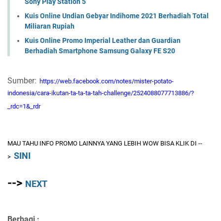
Sony Play Station 5
Kuis Online Undian Gebyar Indihome 2021 Berhadiah Total
Miliaran Rupiah
Kuis Online Promo Imperial Leather dan Guardian
Berhadiah Smartphone Samsung Galaxy FE S20
Sumber:
https://web.facebook.com/notes/mister-potato-
indonesia/cara-ikutan-ta-ta-ta-tah-challenge/2524088077713886/?
_rdc=1&_rdr
MAU TAHU INFO PROMO LAINNYA YANG LEBIH WOW BISA KLIK DI --
SINI
>
-->
NEXT
Berbagi :