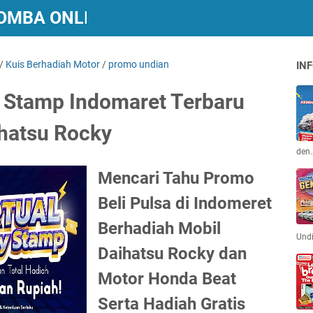
 LOMBA ONLINE BERHADIAH
/
Kuis Berhadiah Motor
/
promo undian
INF
y Stamp Indomaret Terbaru
ihatsu Rocky
den
Mencari Tahu Promo
Beli Pulsa di Indomeret
Berhadiah Mobil
Und
Daihatsu Rocky dan
Motor Honda Beat
Serta Hadiah Gratis