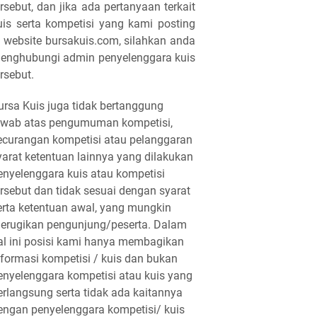
ersebut, dan jika ada pertanyaan terkait
uis serta kompetisi yang kami posting
i website bursakuis.com, silahkan anda
enghubungi admin penyelenggara kuis
ersebut.
ursa Kuis juga tidak bertanggung
awab atas pengumuman kompetisi,
ecurangan kompetisi atau pelanggaran
yarat ketentuan lainnya yang dilakukan
enyelenggara kuis atau kompetisi
ersebut dan tidak sesuai dengan syarat
erta ketentuan awal, yang mungkin
erugikan pengunjung/peserta. Dalam
al ini posisi kami hanya membagikan
nformasi kompetisi / kuis dan bukan
enyelenggara kompetisi atau kuis yang
erlangsung serta tidak ada kaitannya
engan penyelenggara kompetisi/ kuis