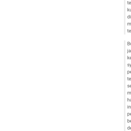
t
k
d
m
t
B
j
k
s
p
t
s
m
h
i
p
b
d