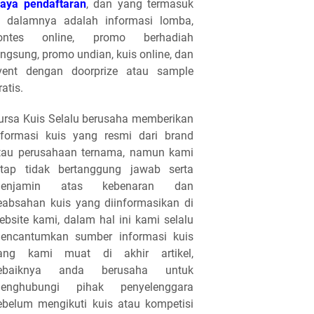
iaya pendaftaran
, dan yang termasuk
i dalamnya adalah informasi lomba,
ontes online, promo berhadiah
angsung, promo undian, kuis online, dan
vent dengan doorprize atau sample
ratis.
ursa Kuis Selalu berusaha memberikan
nformasi kuis yang resmi dari brand
tau perusahaan ternama, namun kami
etap tidak bertanggung jawab serta
enjamin atas kebenaran dan
eabsahan kuis yang diinformasikan di
ebsite kami, dalam hal ini kami selalu
encantumkan sumber informasi kuis
ang kami muat di akhir artikel,
ebaiknya anda berusaha untuk
enghubungi pihak penyelenggara
ebelum mengikuti kuis atau kompetisi