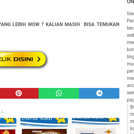
ON
Se
Pen
YANG LEBIH WOW ? KALIAN MASIH BISA TEMUKAN
ter
we
mem
kom
lin
mau
per
mem
and
sem
pag
B
 :
m
m
k