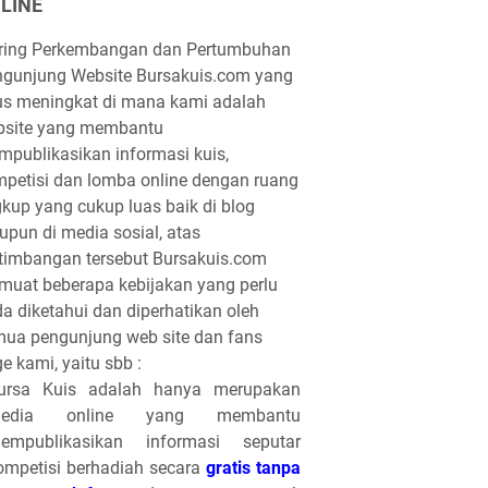
LINE
iring Perkembangan dan Pertumbuhan
gunjung Website Bursakuis.com yang
us meningkat di mana kami adalah
bsite yang membantu
publikasikan informasi kuis,
petisi dan lomba online dengan ruang
gkup yang cukup luas baik di blog
pun di media sosial, atas
timbangan tersebut Bursakuis.com
uat beberapa kebijakan yang perlu
a diketahui dan diperhatikan oleh
ua pengunjung web site dan fans
e kami, yaitu sbb :
ursa Kuis adalah hanya merupakan
edia online yang membantu
empublikasikan informasi seputar
ompetisi berhadiah secara
gratis tanpa