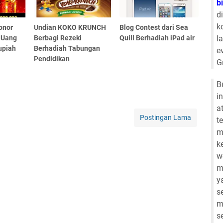
b
d
k
onor
Undian KOKO KRUNCH
Blog Contest dari Sea
 Uang
Berbagi Rezeki
Quill Berhadiah iPad air
l
upiah
Berhadiah Tabungan
e
Pendidikan
G
B
i
a
Postingan Lama
t
m
k
w
m
y
s
m
s