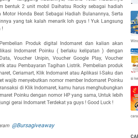
am bentuk
2 unit mobil Daihatsu Rocky sebagai hadiah
a Motor Honda Beat Sebagai Hadiah Bulanannya, Serta
ainnya yang tak kalah menarik loh guys ! Yuk Langsung
 !
Win
Pembelian Produk digital Indomaret dan kalian akan
kasi Indomaret Poinku ( berlaku kelipatan ) dengan
Data, Voucher Unipin, Voucher Google Play, Voucher
trik atau Pembayaran Tagihan Listrik. Pembelian produk
maret, Ceriamart, Klik Indomaret atau Aplikasi I-Saku dan
si k
maret wajib menyebutkan nomor member Indomaret Poinku
transaksi di Klik Indomaret, kamu harus menghubungkan
omaret Poinku dengan nomor HP yang sama, Untuk lebih
jungi gerai Indomaret Terdekat ya guys ! Good Luck !
cara
@Bursagiveaway
agram
CA