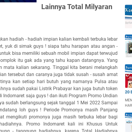
Lainnya Total Milyaran
an hadiah - hadiah impian kalian kembali terbuka lebar
t, yuk di simak guys ! siapa tahu harapan atau angan -
untuk bisa memiliki sebuah mobil impian dapat terwujud
i nomplok itu gak ada yang tahu kapan datangnya. Yang
an mata kalian sekarang. Tinggal kita berani melangkah
pian tersebut dan caranya juga tidak susah - susah amat
astinya kan setiap hari butuh yang namanya Pulsa atau
hnya sudah pakai Listrik Prabayar kan juga butuh token
20 
 di Indomaret saja guys ! dan ikuti Program Promo Undian
MEN
ya sudah berlangsung sejak tanggal 1 Mei 2022 Sampai
HAR
ndatang loh guys ! Periode Promonya masih Panjang
t mengikuti promonya juga masih terbuka lebar bagi
hadiahnya. Promo Indomaret kali ini Khusus Untuk
gung - tanggung hadiahnya, karena Total Hadiahnya