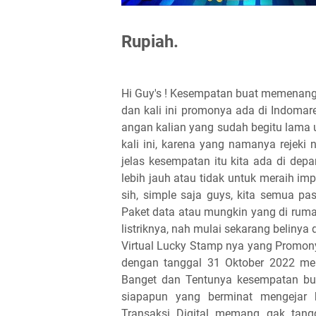
Rupiah.
Hi Guy's ! Kesempatan buat memenangk
dan kali ini promonya ada di Indomare
angan kalian yang sudah begitu lama 
kali ini, karena yang namanya rejek
jelas kesempatan itu kita ada di dep
lebih jauh atau tidak untuk meraih im
sih, simple saja guys, kita semua p
Paket data atau mungkin yang di ruma
listriknya, nah mulai sekarang belinya
Virtual Lucky Stamp nya yang Promon
dengan tanggal 31 Oktober 2022 me
Banget dan Tentunya kesempatan bua
siapapun yang berminat mengejar 
Transaksi Digital memang gak tang