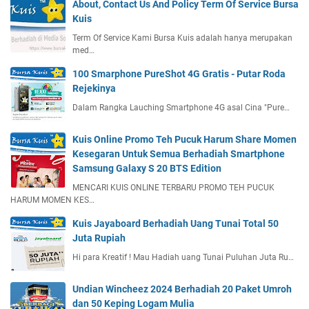
About, Contact Us And Policy Term Of Service Bursa
Kuis
Term Of Service Kami Bursa Kuis adalah hanya merupakan
med…
100 Smarphone PureShot 4G Gratis - Putar Roda
Rejekinya
Dalam Rangka Lauching Smartphone 4G asal Cina "Pure…
Kuis Online Promo Teh Pucuk Harum Share Momen
Kesegaran Untuk Semua Berhadiah Smartphone
Samsung Galaxy S 20 BTS Edition
MENCARI KUIS ONLINE TERBARU PROMO TEH PUCUK
HARUM MOMEN KES…
Kuis Jayaboard Berhadiah Uang Tunai Total 50
Juta Rupiah
Hi para Kreatif ! Mau Hadiah uang Tunai Puluhan Juta Ru…
Undian Wincheez 2024 Berhadiah 20 Paket Umroh
dan 50 Keping Logam Mulia