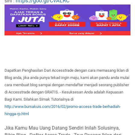
https://goo.gl/CvALRC
sini :
Dapatkan
Penghasilan Dar
i Accesstrade dengan cara memasang iklan di
Blog
anda
, jika anda
punya
tekad ingin ma
ju,
kami akan
pand
u anda
mulai
cara
membuat b
log
sampa
i dengan mendaftar
menjadi seorang publisher
di Accesstrade dengan GRATI
S. -
Kesuksesan
Anda adalah
Ke
puasan
Bagi Kam
i. Silahkan Simak T
utorialnya di
http://www.bursakuis.com/2016/02/promo-access-trade-berhadiah-
hingga-rp.html
Jika Kamu Mau Uang Datang Sendiri Inilah Solusinya,