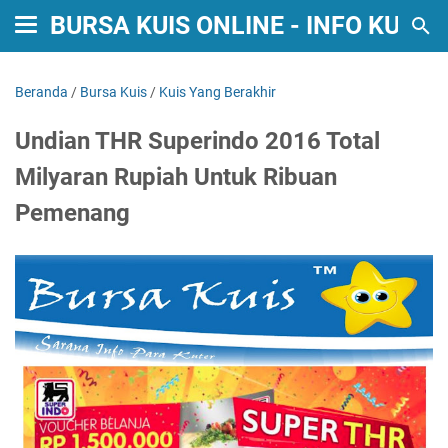
BURSA KUIS ONLINE - INFO KUIS
Beranda
/
Bursa Kuis
/
Kuis Yang Berakhir
Undian THR Superindo 2016 Total
Milyaran Rupiah Untuk Ribuan
Pemenang