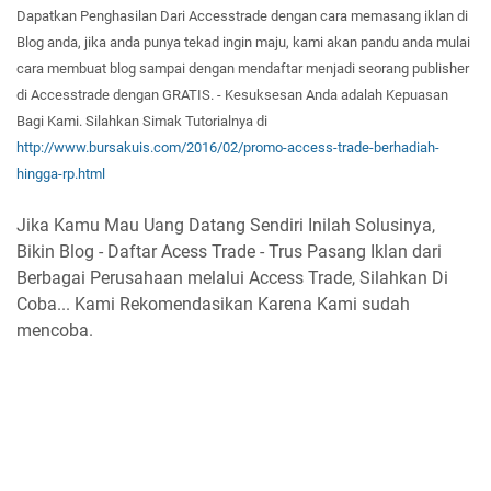
Dapatkan
Penghasilan Dar
i Accesstrade dengan cara memasang iklan di
Blog
anda
, jika anda
punya
tekad ingin ma
ju,
kami akan
pand
u anda
mulai
cara
membuat b
log
sampa
i dengan mendaftar
menjadi seorang publisher
di Accesstrade dengan GRATI
S. -
Kesuksesan
Anda adalah
Ke
puasan
Bagi Kam
i. Silahkan Simak T
utorialnya di
http://www.bursakuis.com/2016/02/promo-access-trade-berhadiah-
hingga-rp.html
Jika Kamu Mau Uang Datang Sendiri Inilah Solusinya,
Bikin Blog - Daftar Acess Trade - Trus Pasang Iklan dari
Berbagai Perusahaan melalui Access Trade, Silahkan Di
Coba... Kami Rekomendasikan Karena Kami sudah
mencoba.