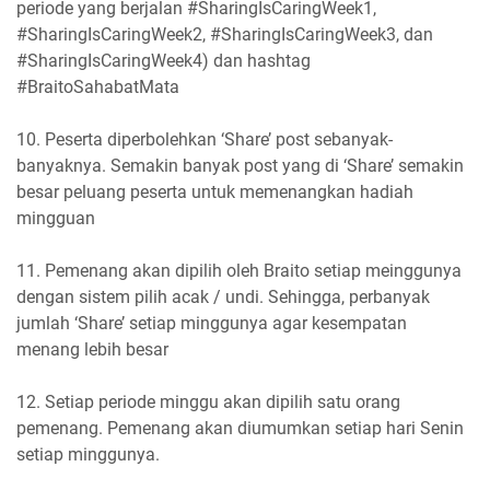
periode yang berjalan
#SharingIsCaringWeek1,
#SharingIsCaringWeek2, #SharingIsCaringWeek3, dan
#SharingIsCaringWeek4) dan hashtag
#BraitoSahabatMata
10. Peserta diperbolehkan ‘
Share
’ post
sebanyak-
banyaknya
. Semakin banyak post yang di ‘Share’ semakin
besar peluang peserta untuk memenangkan hadiah
mingguan
11. Pemenang akan dipilih oleh Braito setiap meinggunya
dengan sistem
pilih acak / undi
. Sehingga,
perbanyak
jumlah ‘Share’ setiap minggunya
agar kesempatan
menang lebih besar
12.
Setiap periode minggu akan dipilih satu orang
pemenang
. Pemenang akan diumumkan setiap hari Senin
setiap minggunya.