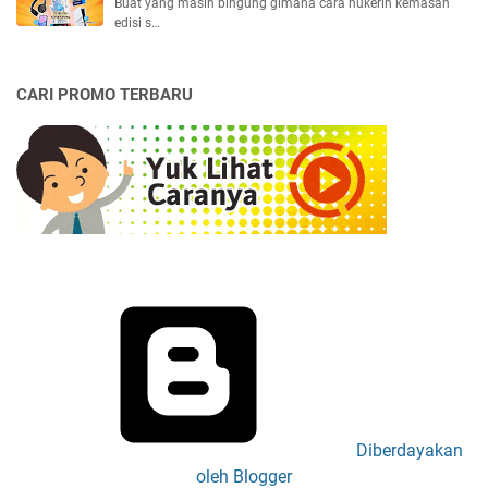
Buat yang masih bingung gimana cara nukerin kemasan
edisi s…
CARI PROMO TERBARU
Diberdayakan
oleh Blogger