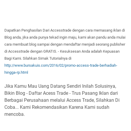
Dapatkan
Penghasilan Dar
i Accesstrade dengan cara memasang iklan di
Blog
anda
, jika anda
punya
tekad ingin ma
ju,
kami akan
pand
u anda
mulai
cara
membuat b
log
sampa
i dengan mendaftar
menjadi seorang publisher
di Accesstrade dengan GRATI
S. -
Kesuksesan
Anda adalah
Ke
puasan
Bagi Kam
i. Silahkan Simak T
utorialnya di
http://www.bursakuis.com/2016/02/promo-access-trade-berhadiah-
hingga-rp.html
Jika Kamu Mau Uang Datang Sendiri Inilah Solusinya,
Bikin Blog - Daftar Acess Trade - Trus Pasang Iklan dari
Berbagai Perusahaan melalui Access Trade, Silahkan Di
Coba... Kami Rekomendasikan Karena Kami sudah
mencoba.