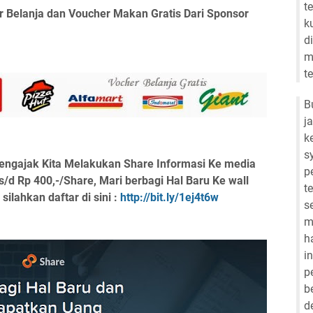
t
 Belanja dan Voucher Makan Gratis Dari Sponsor
k
d
m
t
B
j
k
s
engajak Kita Melakukan Share Informasi Ke media
p
 s/d Rp 400,-/Share, Mari berbagi Hal Baru Ke wall
t
lahkan daftar di sini :
http://bit.ly/1ej4t6w
s
m
h
i
p
b
d