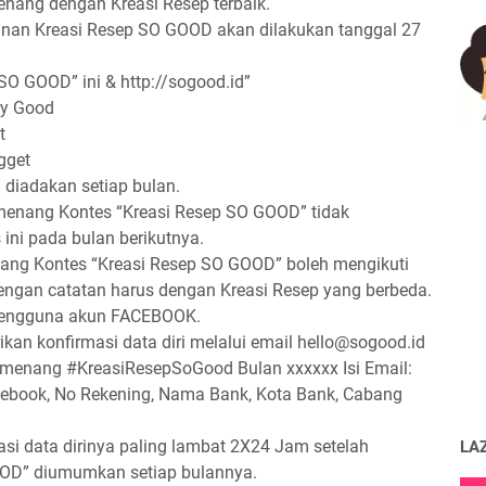
enang dengan Kreasi Resep terbaik.
n Kreasi Resep SO GOOD akan dilakukan tanggal 27
SO GOOD” ini & http://sogood.id”
ry Good
t
gget
diadakan setiap bulan.
enang Kontes “Kreasi Resep SO GOOD” tidak
ini pada bulan berikutnya.
ang Kontes “Kreasi Resep SO GOOD” boleh mengikuti
engan catatan harus dengan Kreasi Resep yang berbeda.
 pengguna akun FACEBOOK.
an konfirmasi data diri melalui email hello@sogood.id
emenang #KreasiResepSoGood Bulan xxxxxx Isi Email:
book, No Rekening, Nama Bank, Kota Bank, Cabang
 data dirinya paling lambat 2X24 Jam setelah
LA
OD” diumumkan setiap bulannya.