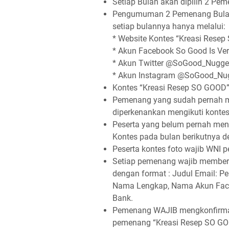
Setiap Bulan akan dipilih 2 Pem
Pengumuman 2 Pemenang Bulana
setiap bulannya hanya melalui:
* Website Kontes “Kreasi Resep 
* Akun Facebook So Good Is Ve
* Akun Twitter @SoGood_Nugge
* Akun Instagram @SoGood_Nu
Kontes “Kreasi Resep SO GOOD” 
Pemenang yang sudah pernah m
diperkenankan mengikuti kontes 
Peserta yang belum pernah men
Kontes pada bulan berikutnya d
Peserta kontes foto wajib WNI
Setiap pemenang wajib memberik
dengan format : Judul Email: P
Nama Lengkap, Nama Akun Face
Bank.
Pemenang WAJIB mengkonfirmasi
pemenang “Kreasi Resep SO GO