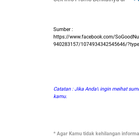
Sumber :
https://www.facebook.com/SoGoodN
940283157/1074934342545646/?type
Catatan : Jika Anda\ ingin meihat sumb
kamu.
* Agar Kamu tidak kehilangan informas