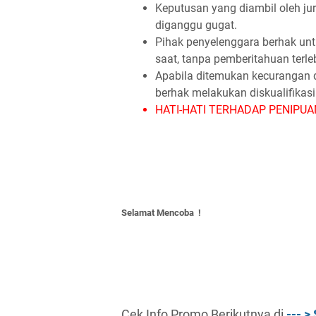
Keputusan yang diambil oleh ju
diganggu gugat.
Pihak penyelenggara berhak unt
saat, tanpa pemberitahuan terle
Apabila ditemukan kecurangan d
berhak melakukan diskualifikasi 
HATI-HATI TERHADAP PENIPUAN. 
Selamat Mencoba !
Cek Info Promo Berikutnya di
--- >