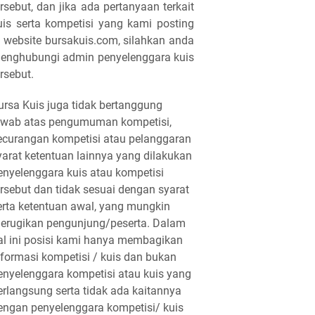
ersebut, dan jika ada pertanyaan terkait
uis serta kompetisi yang kami posting
i website bursakuis.com, silahkan anda
enghubungi admin penyelenggara kuis
ersebut.
ursa Kuis juga tidak bertanggung
awab atas pengumuman kompetisi,
ecurangan kompetisi atau pelanggaran
yarat ketentuan lainnya yang dilakukan
enyelenggara kuis atau kompetisi
ersebut dan tidak sesuai dengan syarat
erta ketentuan awal, yang mungkin
erugikan pengunjung/peserta. Dalam
al ini posisi kami hanya membagikan
nformasi kompetisi / kuis dan bukan
enyelenggara kompetisi atau kuis yang
erlangsung serta tidak ada kaitannya
engan penyelenggara kompetisi/ kuis