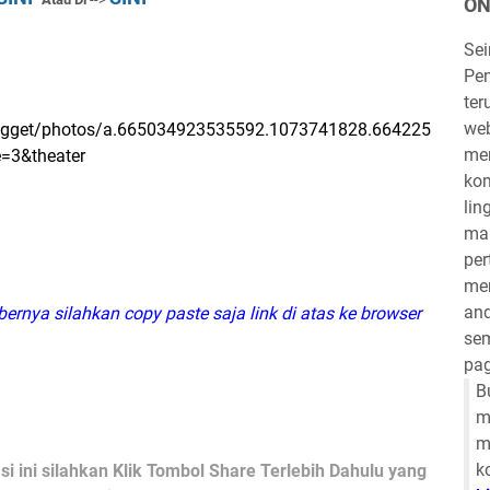
ON
Se
Pen
ter
we
ugget/photos/a.665034923535592.1073741828.664225
mem
=3&theater
kom
lin
mau
per
mem
and
ernya silahkan copy paste saja link di atas ke browser
sem
pag
B
m
m
k
i ini silahkan Klik Tombol Share Terlebih Dahulu yang