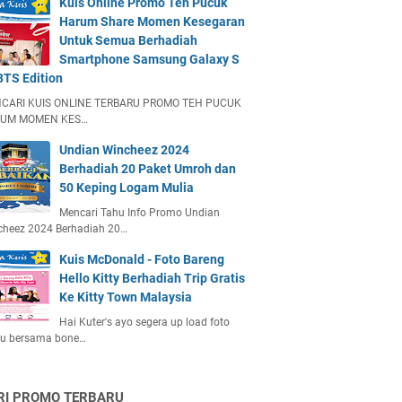
Kuis Online Promo Teh Pucuk
Harum Share Momen Kesegaran
Untuk Semua Berhadiah
Smartphone Samsung Galaxy S
BTS Edition
CARI KUIS ONLINE TERBARU PROMO TEH PUCUK
UM MOMEN KES…
Undian Wincheez 2024
Berhadiah 20 Paket Umroh dan
50 Keping Logam Mulia
Mencari Tahu Info Promo Undian
cheez 2024 Berhadiah 20…
Kuis McDonald - Foto Bareng
Hello Kitty Berhadiah Trip Gratis
Ke Kitty Town Malaysia
Hai Kuter's ayo segera up load foto
u bersama bone…
RI PROMO TERBARU