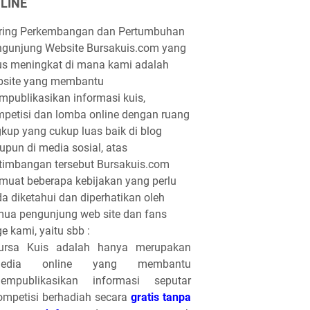
LINE
iring Perkembangan dan Pertumbuhan
gunjung Website Bursakuis.com yang
us meningkat di mana kami adalah
bsite yang membantu
publikasikan informasi kuis,
petisi dan lomba online dengan ruang
gkup yang cukup luas baik di blog
pun di media sosial, atas
timbangan tersebut Bursakuis.com
uat beberapa kebijakan yang perlu
a diketahui dan diperhatikan oleh
ua pengunjung web site dan fans
e kami, yaitu sbb :
ursa Kuis adalah hanya merupakan
edia online yang membantu
empublikasikan informasi seputar
ompetisi berhadiah secara
gratis tanpa