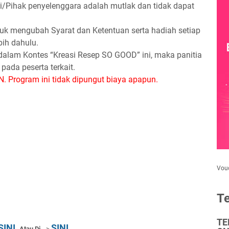
ri/Pihak penyelenggara adalah mutlak dan tidak dapat
uk mengubah Syarat dan Ketentuan serta hadiah setiap
bih dahulu.
alam Kontes “Kreasi Resep SO GOOD” ini, maka panitia
pada peserta terkait.
Program ini tidak dipungut biaya apapun.
Vou
Te
TE
 SINI
SINI
Atau Di
-->