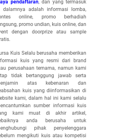
iaya pendaftaran
, dan yang termasuk
i dalamnya adalah informasi lomba,
ontes online, promo berhadiah
angsung, promo undian, kuis online, dan
vent dengan doorprize atau sample
ratis.
ursa Kuis Selalu berusaha memberikan
nformasi kuis yang resmi dari brand
tau perusahaan ternama, namun kami
etap tidak bertanggung jawab serta
enjamin atas kebenaran dan
eabsahan kuis yang diinformasikan di
ebsite kami, dalam hal ini kami selalu
encantumkan sumber informasi kuis
ang kami muat di akhir artikel,
ebaiknya anda berusaha untuk
enghubungi pihak penyelenggara
ebelum mengikuti kuis atau kompetisi