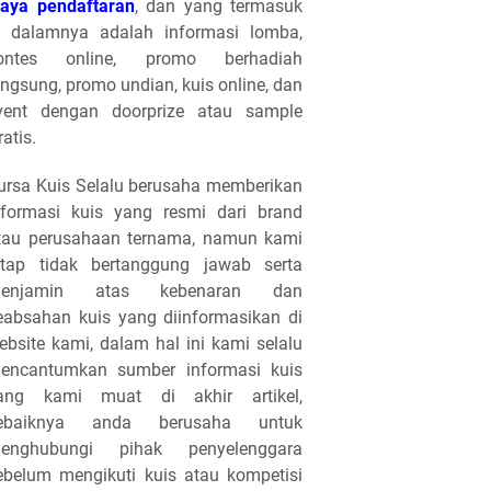
iaya pendaftaran
, dan yang termasuk
i dalamnya adalah informasi lomba,
ontes online, promo berhadiah
angsung, promo undian, kuis online, dan
vent dengan doorprize atau sample
ratis.
ursa Kuis Selalu berusaha memberikan
nformasi kuis yang resmi dari brand
tau perusahaan ternama, namun kami
etap tidak bertanggung jawab serta
enjamin atas kebenaran dan
eabsahan kuis yang diinformasikan di
ebsite kami, dalam hal ini kami selalu
encantumkan sumber informasi kuis
ang kami muat di akhir artikel,
ebaiknya anda berusaha untuk
enghubungi pihak penyelenggara
ebelum mengikuti kuis atau kompetisi