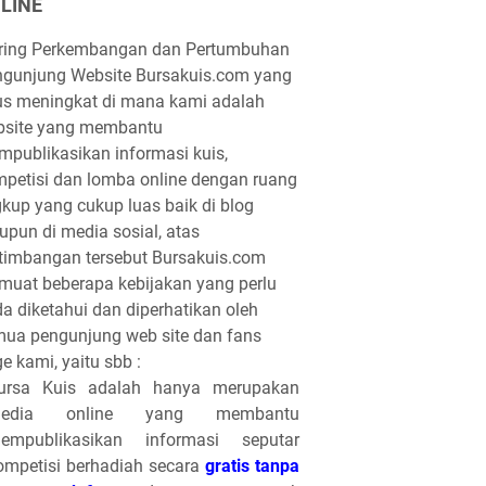
LINE
iring Perkembangan dan Pertumbuhan
gunjung Website Bursakuis.com yang
us meningkat di mana kami adalah
bsite yang membantu
publikasikan informasi kuis,
petisi dan lomba online dengan ruang
gkup yang cukup luas baik di blog
pun di media sosial, atas
timbangan tersebut Bursakuis.com
uat beberapa kebijakan yang perlu
a diketahui dan diperhatikan oleh
ua pengunjung web site dan fans
e kami, yaitu sbb :
ursa Kuis adalah hanya merupakan
edia online yang membantu
empublikasikan informasi seputar
ompetisi berhadiah secara
gratis tanpa