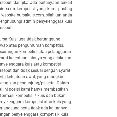
ersebut, dan jika ada pertanyaan terkait
uis serta kompetisi yang kami posting
i website bursakuis.com, silahkan anda
enghubungi admin penyelenggara kuis
ersebut.
ursa Kuis juga tidak bertanggung
awab atas pengumuman kompetisi,
ecurangan kompetisi atau pelanggaran
yarat ketentuan lainnya yang dilakukan
enyelenggara kuis atau kompetisi
ersebut dan tidak sesuai dengan syarat
erta ketentuan awal, yang mungkin
erugikan pengunjung/peserta. Dalam
al ini posisi kami hanya membagikan
nformasi kompetisi / kuis dan bukan
enyelenggara kompetisi atau kuis yang
erlangsung serta tidak ada kaitannya
engan penyelenggara kompetisi/ kuis