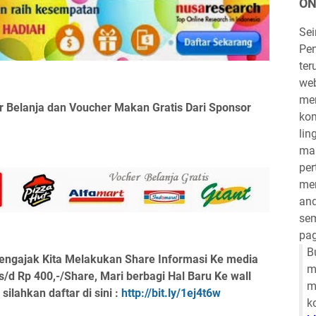
ON
Se
Pen
ter
we
mem
 Belanja dan Voucher Makan Gratis Dari Sponsor
kom
lin
mau
per
mem
and
sem
pag
B
engajak Kita Melakukan Share Informasi Ke media
m
 s/d Rp 400,-/Share, Mari berbagi Hal Baru Ke wall
m
lahkan daftar di sini :
http://bit.ly/1ej4t6w
k