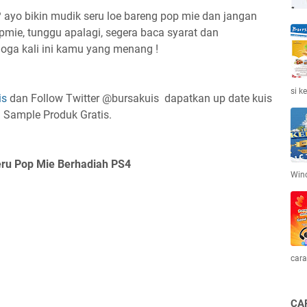
yo bikin mudik seru loe bareng pop mie dan jangan
ie, tunggu apalagi, segera baca syarat dan
moga kali ini kamu yang menang !
si k
is
dan Follow Twitter @bursakuis dapatkan up date kuis
n Sample Produk Gratis.
eru Pop Mie Berhadiah PS4
Win
cara
CA