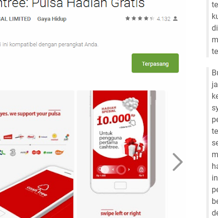
t
k
d
m
t
B
j
k
s
p
t
s
m
h
i
p
b
d