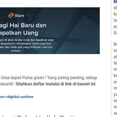
b
d
k
l
e
G
B
i
a
t
m
k
bisa dapat Pulsa gratis ! Yang paling penting, setiap
w
 menarik!
Silahkan daftar melalui di link di bawah ini
m
y
om.vitiglobal.cashtree
s
m
s