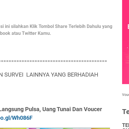
i ini silahkan Klik Tombol Share Terlebih Dahulu yang
cebook atau Twitter Kamu.
==========================================
 SURVEI LAINNYA YANG BERHADIAH
Vou
h Langsung Pulsa, Uang Tunai Dan Voucer
Te
goo.gl/Wh086F
TE