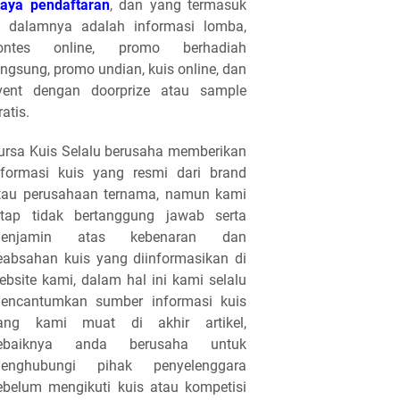
iaya pendaftaran
, dan yang termasuk
i dalamnya adalah informasi lomba,
ontes online, promo berhadiah
angsung, promo undian, kuis online, dan
vent dengan doorprize atau sample
ratis.
ursa Kuis Selalu berusaha memberikan
nformasi kuis yang resmi dari brand
tau perusahaan ternama, namun kami
etap tidak bertanggung jawab serta
enjamin atas kebenaran dan
eabsahan kuis yang diinformasikan di
ebsite kami, dalam hal ini kami selalu
encantumkan sumber informasi kuis
ang kami muat di akhir artikel,
ebaiknya anda berusaha untuk
enghubungi pihak penyelenggara
ebelum mengikuti kuis atau kompetisi