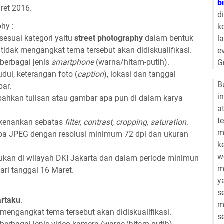
b
ret 2016.
d
phy :
k
 sesuai kategori yaitu
street photography
dalam bentuk
l
 tidak mengangkat tema tersebut akan didiskualifikasi.
e
 berbagai jenis
smartphone
(warna/hitam-putih).
G
dul, keterangan foto (
caption
), lokasi dan tanggal
B
ar.
i
ahkan tulisan atau gambar apa pun di dalam karya
a
t
erkenankan sebatas
filter, contrast, cropping, saturation
.
m
upa JPEG dengan resolusi minimum 72 dpi dan ukuran
k
w
kukan di wilayah DKI Jakarta dan dalam periode minimun
m
dari tanggal 16 Maret.
y
s
rtaku
.
m
 mengangkat tema tersebut akan didiskualifikasi.
s