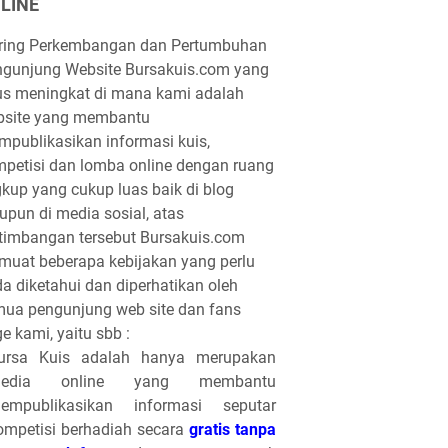
LINE
iring Perkembangan dan Pertumbuhan
gunjung Website Bursakuis.com yang
us meningkat di mana kami adalah
bsite yang membantu
publikasikan informasi kuis,
petisi dan lomba online dengan ruang
gkup yang cukup luas baik di blog
pun di media sosial, atas
timbangan tersebut Bursakuis.com
uat beberapa kebijakan yang perlu
a diketahui dan diperhatikan oleh
ua pengunjung web site dan fans
e kami, yaitu sbb :
ursa Kuis adalah hanya merupakan
edia online yang membantu
empublikasikan informasi seputar
ompetisi berhadiah secara
gratis tanpa