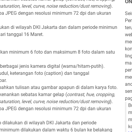
ON
aturation, level, curve, noise reduction/dust removing
).
upa JPEG dengan resolusi minimum 72 dpi dan ukuran
Se
Pen
kukan di wilayah DKI Jakarta dan dalam periode minimun
ter
dari tanggal 16 Maret.
we
mem
kom
imkan minimum 6 foto dan maksimum 8 foto dalam satu
lin
mau
 berbagai jenis kamera digital (warna/hitam-putih).
per
dul, keterangan foto (caption) dan tanggal
mem
ar.
and
ahkan tulisan atau gambar apapun di dalam karya foto.
sem
erkenankan sebatas kamar gelap (
contrast, hue, cropping,
pag
aturation, level, curve, noise reduction/dust removing
).
B
upa JPEG dengan resolusi minimum 72 dpi dan ukuran
m
m
 dilakukan di wilayah DKI Jakarta dan periode
k
 minimum dilakukan dalam waktu 6 bulan ke belakang