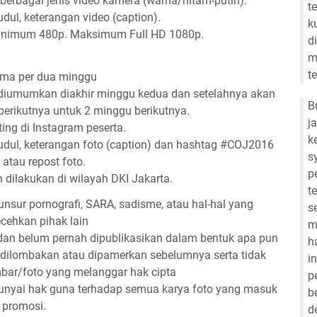
 berbagai jenis video kamera (warna/hitam-putih).
t
ul, keterangan video (caption).
k
 minimum 480p. Maksimum Full HD 1080p.
d
m
t
ema per dua minggu
diumumkan diakhir minggu kedua dan setelahnya akan
B
rikutnya untuk 2 minggu berikutnya.
j
ting di Instagram peserta.
k
dul, keterangan foto (caption) dan hashtag #COJ2016
s
 atau repost foto.
p
 dilakukan di wilayah DKI Jakarta.
t
nsur pornografi, SARA, sadisme, atau hal-hal yang
s
cehkan pihak lain
m
i dan belum pernah dipublikasikan dalam bentuk apa pun
h
 dilombakan atau dipamerkan sebelumnya serta tidak
i
ar/foto yang melanggar hak cipta
p
nyai hak guna terhadap semua karya foto yang masuk
b
 promosi.
d