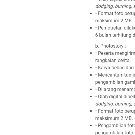
dodging, burning, s
• Format foto ber
maksimum 2 MB.
• Pemotretan dila
6 bulan terhitung 
b. Photostory :
• Peserta mengir
rangkaian cerita.
• Karya bebas dari
• Mencantumkan ju
pengambilan gamb
• Dilarang menamb
• Olah digital dip
dodging, burning, s
• Format foto ber
maksimum 2 MB.
• Pengambilan foto
pengambilan foto