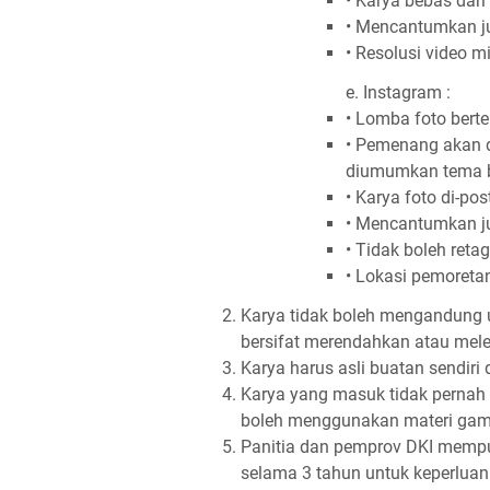
• Karya bebas dari
• Mencantumkan jud
• Resolusi video
e. Instagram :
• Lomba foto bert
• Pemenang akan 
diumumkan tema be
• Karya foto di-pos
• Mencantumkan ju
• Tidak boleh retag
• Lokasi pemoretan
Karya tidak boleh mengandung u
bersifat merendahkan atau mele
Karya harus asli buatan sendir
Karya yang masuk tidak pernah
boleh menggunakan materi gamb
Panitia dan pemprov DKI mempu
selama 3 tahun untuk keperluan