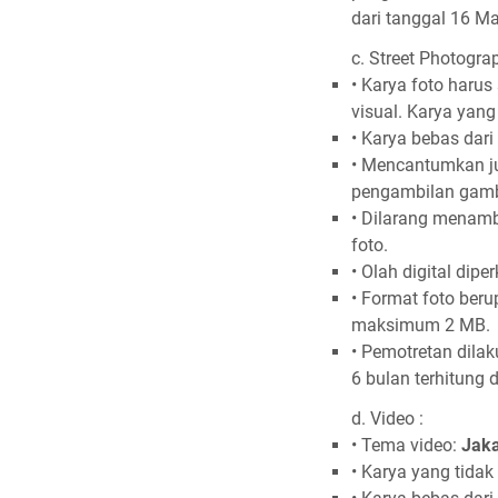
dari tanggal 16 Ma
c. Street Photogra
• Karya foto harus
visual. Karya yang
• Karya bebas dari
• Mencantumkan ju
pengambilan gamb
• Dilarang menamb
foto.
• Olah digital dip
• Format foto ber
maksimum 2 MB.
• Pemotretan dila
6 bulan terhitung 
d. Video :
• Tema video:
Jaka
• Karya yang tidak