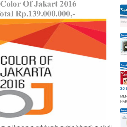
20 
MEN
HAR
njadi tantangan untuk anda pecinta fotografi, ayo ikuti