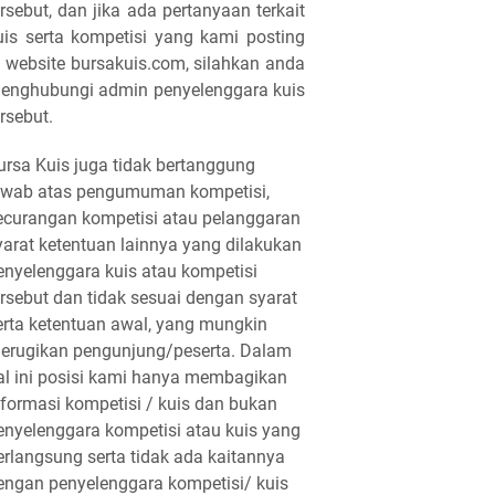
ersebut, dan jika ada pertanyaan terkait
uis serta kompetisi yang kami posting
i website bursakuis.com, silahkan anda
enghubungi admin penyelenggara kuis
ersebut.
ursa Kuis juga tidak bertanggung
awab atas pengumuman kompetisi,
ecurangan kompetisi atau pelanggaran
yarat ketentuan lainnya yang dilakukan
enyelenggara kuis atau kompetisi
ersebut dan tidak sesuai dengan syarat
erta ketentuan awal, yang mungkin
erugikan pengunjung/peserta. Dalam
al ini posisi kami hanya membagikan
nformasi kompetisi / kuis dan bukan
enyelenggara kompetisi atau kuis yang
erlangsung serta tidak ada kaitannya
engan penyelenggara kompetisi/ kuis