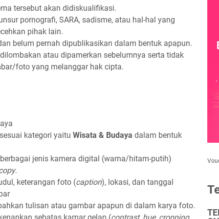
a tersebut akan didiskualifikasi.
nsur pornografi, SARA, sadisme, atau hal-hal yang
cehkan pihak lain.
i dan belum pernah dipublikasikan dalam bentuk apapun.
 dilombakan atau dipamerkan sebelumnya serta tidak
ar/foto yang melanggar hak cipta.
daya
 sesuai kategori yaitu
Wisata & Budaya
dalam bentuk
 berbagai jenis kamera digital (warna/hitam-putih)
Vou
copy
.
dul, keterangan foto (
caption
), lokasi, dan tanggal
Te
bar
ahkan tulisan atau gambar apapun di dalam karya foto.
TE
erkenankan sebatas kamar gelap (
contrast, hue, cropping,